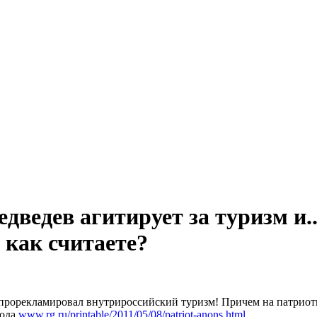
ведев агитирует за туризм и..
 как считаете?
и прорекламировал внутрироссийский туризм! Причем на патрио
года
www.rg.ru/printable/2011/05/08/patriot-anons.html