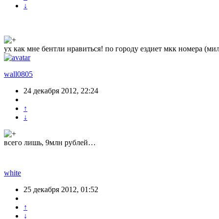
↓
ух как мне бентли нравиться! по городу ездиет мкк номера (мил
wall0805
24 декабря 2012, 22:24
↑
↓
всего лишь, 9млн рублей…
white
25 декабря 2012, 01:52
↑
↓