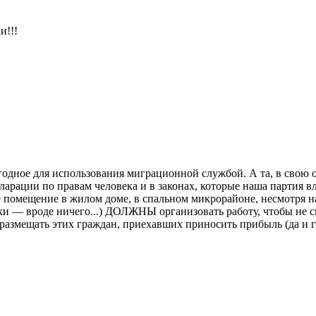
и!!!
ное для использования миграционной службой. А та, в свою о
ации по правам человека и в законах, которые наша партия вл
ое помещение в жилом доме, в спальном микрорайоне, несмотря
ятки — вроде ничего...) ДОЛЖНЫ организовать работу, чтобы не 
азмещать этих граждан, приехавших приносить прибыль (да и ги