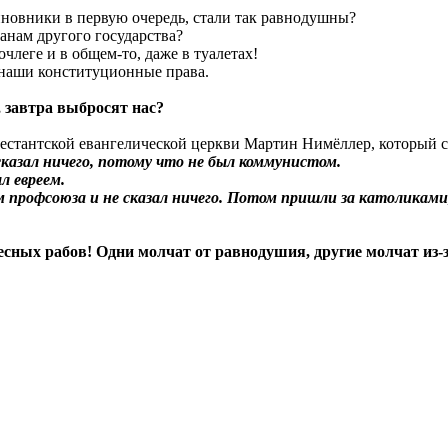
новники в первую очередь, стали так равнодушны?
данам другого государства?
члеге и в общем-то, даже в туалетах!
е наши конституционные права.
 завтра выбросят нас?
естантской евангелической церкви Мартин Нимёллер, который ск
сказал ничего, потому что не был коммунистом.
л евреем.
 профсоюза и не сказал ничего. Потом пришли за католиками, 
весных рабов! Одни молчат от равнодушия, другие молчат из