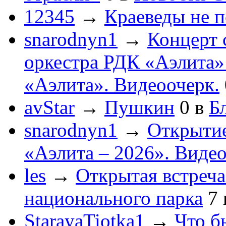
12345
→
Краеведы не 
snarodnyn1
→
Концерт 
оркестра РДК «Аэлита
«Аэлита». Видеоочерк.
avStar
→
Пушкин
0
в
Бл
snarodnyn1
→
Открытие
«Аэлита – 2026». Видео
les
→
Открытая встреча
национального парка
7
StarayaTiotka1
→
Что б