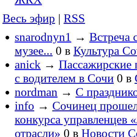
Весь эфир
|
RSS
snarodnyn1
→
Встреча 
музее...
0
в
Культура С
anick
→
Пассажирские п
с водителем в Сочи
0
в
nordman
→
С праздник
info
→
Сочинец прошел
конкурса управленцев 
отрасли»
0
в
Новости С