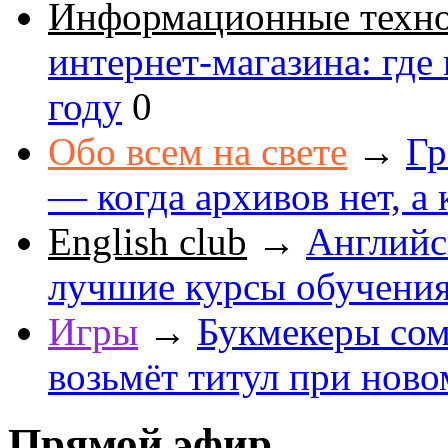
Информационные техн
интернет-магазина: где
году
0
Обо всем на свете
→
Гр
— когда архивов нет, а 
English club
→
Английс
лучшие курсы обучени
Игры
→
Букмекеры сом
возьмёт титул при ново
Прямой эфир