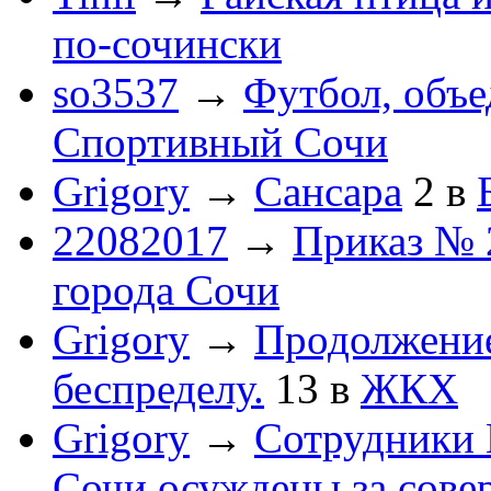
по-cочински
so3537
→
Футбол, объ
Спортивный Сочи
Grigory
→
Сансара
2
в
22082017
→
Приказ № 
города Сочи
Grigory
→
Продолжени
беспределу.
13
в
ЖКХ
Grigory
→
Сотрудники 
Сочи осуждены за сов