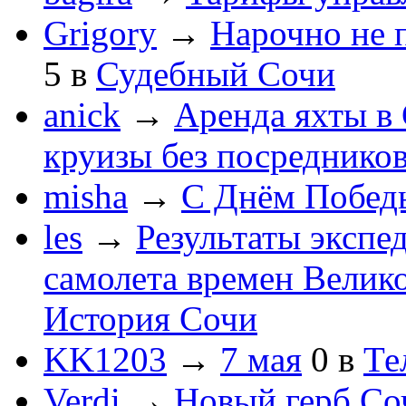
Grigory
→
Нарочно не 
5
в
Судебный Сочи
anick
→
Аренда яхты в 
круизы без посреднико
misha
→
С Днём Побед
les
→
Результаты экспе
самолета времен Велик
История Сочи
KK1203
→
7 мая
0
в
Те
Verdi
→
Новый герб Со