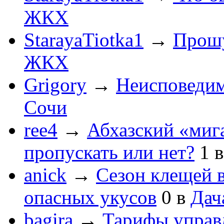
ЖКХ
StarayaTiotka1
→
Прошу
ЖКХ
Grigory
→
Неисповеди
Сочи
ree4
→
Абхазский «мига
пропускать или нет?
1
anick
→
Сезон клещей в
опасных укусов
0
в
Дач
bagira
→
Тарифы управ