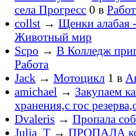
села Прогресс
0
в
Работ
collst
→
Щенки алабая -
Животный мир
Scpo
→
В Колледж при
Работа
Jack
→
Мотоцикл
1
в
А
amichael
→
Закупаем к
хранения,с гос резерва,
Dvaleris
→
Пропала соб
Julia_T
→
ПРОПАЛА к