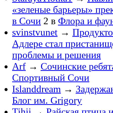
«зеленые барьеры» пре
в Сочи
2
в
Флора и фау
svinstvunet
→
Продукто
Адлере стал пристанище
проблемы и решения
Arf
→
Сочинские ребят
Спортивный Сочи
Islanddream
→
Задержа
Блог им. Grigory
Tihii
→
Райская птица 