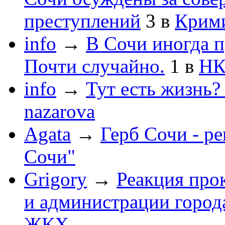
преступлений
3
в
Крим
info
→
В Сочи иногда п
Почти случайно.
1
в
НК
info
→
Тут есть жизнь?
nazarova
Agata
→
Герб Сочи - р
Сочи"
Grigory
→
Реакция про
и администрации город
ЖКХ