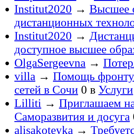
Institut2020
→
Высшее 
дистанционных технол
Institut2020
→
Дистанц
доступное высшее обра
OlgaSergeevna
→
Потеря
villa
→
Помощь фронту
сетей в Сочи
0
в
Услуги
Lilliti
→
Приглашаем на
Саморазвития и досуга
alisakoteyka
→
Требует