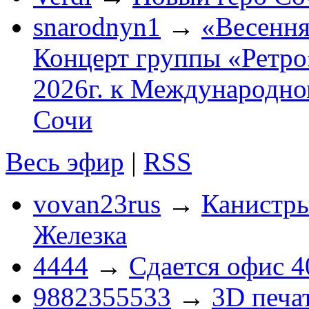
snarodnyn1
→
«Весення
Концерт группы «Ретро»
2026г. к Международно
Сочи
Весь эфир
|
RSS
vovan23rus
→
Канистры
Железка
4444
→
Сдается офис 4
9882355533
→
3D печа