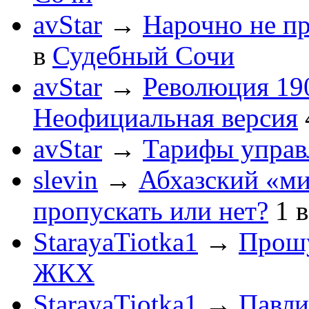
avStar
→
Нарочно не п
в
Судебный Сочи
avStar
→
Революция 190
Неофициальная версия
avStar
→
Тарифы упра
slevin
→
Абхазский «ми
пропускать или нет?
1
StarayaTiotka1
→
Прошу
ЖКХ
StarayaTiotka1
→
Павли