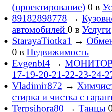
(проектирование)
0
в
Ус
89182898778
→
Кузовн
автомобилей
0
в
Услуги
StarayaTiotka1
→
Обмен
0
в
Недвижимость
Evgenbl4
→
МОНИТОРЫ 
17-19-20-21-22-23-24-
Vladimir872
→
Химчист
стирка и чистка с гаран
Terpsihora80
→
Танцы