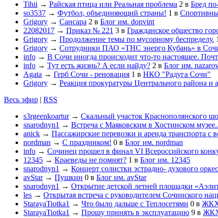
Tihii
→
Райская птица или Реальная проблема
2
в
Бред по
so3537
→
Футбол, объединяющий страны!
1
в
Спортивны
Grigory
→
Сансара
2
в
Блог им. donvint
22082017
→
Приказ № 221
3
в
Гражданское общество гор
Grigory
→
Продолжение темы по мусорному беспределу.
Grigory
→
Сотрудники ПАО «ТНС энерго Кубань» в Сочи
info
→
В Сочи иногда происходит что-то настоящее. Почт
info
→
Тут есть жизнь? А если найду?
2
в
Блог им. nazaro
Agata
→
Герб Сочи - реновация
1
в
НКО "Радуга Сочи"
Grigory
→
Реакция прокуратуры Центрального района и 
Весь эфир
|
RSS
s3rgeenkoartur
→
Скальный участок Краснополянского шос
snarodnyn1
→
Встреча с Маяковским в Хостинском музее..
anick
→
Пассажирские перевозки и аренда транспорта с 
nordman
→
С праздником!
0
в
Блог им. nordman
info
→
Сочинец прошел в финал VI Всероссийского конк
12345
→
Краеведы не помнят?
1
в
Блог им. 12345
snarodnyn1
→
Концерт солистки эстрадно- духового орк
avStar
→
Пушкин
0
в
Блог им. avStar
snarodnyn1
→
Открытие детской летней площадки «Аэлит
les
→
Открытая встреча с руководителем Сочинского нац
StarayaTiotka1
→
Что было дальше с Теплосетями
0
в
ЖК
StarayaTiotka1
→
Прошу принять в эксплуатацию
9
в
ЖК