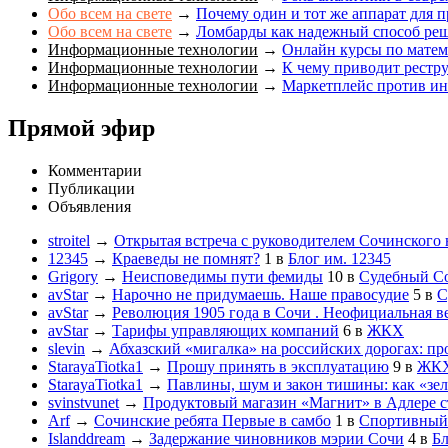
Обо всем на свете
→
Почему один и тот же аппарат для п
Обо всем на свете
→
Ломбарды как надежный способ ре
Информационные технологии
→
Онлайн курсы по матема
Информационные технологии
→
К чему приводит рестр
Информационные технологии
→
Маркетплейс против инт
Прямой эфир
Комментарии
Публикации
Объявления
stroitel
→
Открытая встреча с руководителем Сочинского
12345
→
Краеведы не помнят?
1
в
Блог им. 12345
Grigory
→
Неисповедимы пути фемиды
10
в
Судебный С
avStar
→
Нарочно не придумаешь. Наше правосудие
5
в
С
avStar
→
Революция 1905 года в Сочи . Неофициальная в
avStar
→
Тарифы управляющих компаний
6
в
ЖКХ
slevin
→
Абхазский «мигалка» на российских дорогах: пр
StarayaTiotka1
→
Прошу принять в эксплуатацию
9
в
ЖК
StarayaTiotka1
→
Павлины, шум и закон тишины: как «зе
svinstvunet
→
Продуктовый магазин «Магнит» в Адлере ст
Arf
→
Сочинские ребята Первые в самбо
1
в
Спортивный
Islanddream
→
Задержание чиновников мэрии Сочи
4
в
Бл