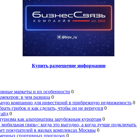
Купить размещение информации
овные маркеты и их особенности
0
мекеров: в чем разница
0
льную компанию для инвестиций в прибрежную недвижимость
0
брать грибок и как сделать, чтобы он не вернулся
0
гайд
0
туризма как альтернатива зарубежным курортам
0
 мобильная связь»: когда это выгодно, а когда лучше подключать
ает покупателей в жилых комплексах Москвы
0
еменных спортивных прогнозах
0