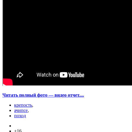
Читать полный фото — видео отчет....
крепость
,
ачипсе
,
поход
+16