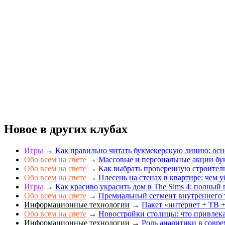
Новое в других клубах
Игры
→
Как правильно читать букмекерскую линию: осн
Обо всем на свете
→
Массовые и персональные акции бук
Обо всем на свете
→
Как выбрать проверенную строите
Обо всем на свете
→
Плесень на стенах в квартире: чем у
Игры
→
Как красиво украсить дом в The Sims 4: полный 
Обо всем на свете
→
Премиальный сегмент внутреннего 
Информационные технологии
→
Пакет «интернет + ТВ +
Обо всем на свете
→
Новостройки столицы: что привлек
Информационные технологии
→
Роль аналитики в совр