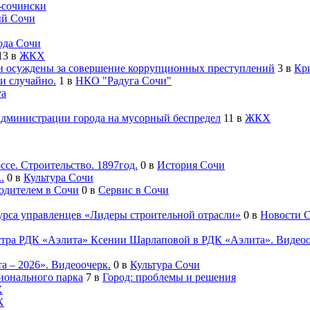
-cочински
й Сочи
ода Сочи
13
в
ЖКХ
 осуждены за совершение коррупционных преступлений
3
в
Кр
и случайно.
1
в
НКО "Радуга Сочи"
va
администрации города на мусорный беспредел
11
в
ЖКХ
се. Строительство. 1897год.
0
в
История Сочи
.
0
в
Культура Сочи
водителем в Сочи
0
в
Сервис в Сочи
урса управленцев «Лидеры строительной отрасли»
0
в
Новости 
естра РДК «Аэлита» Ксении Шарлаповой в РДК «Аэлита». Видеоо
а – 2026». Видеоочерк.
0
в
Культура Сочи
ионального парка
7
в
Город: проблемы и решения
Х
Х