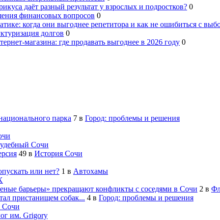
рикуса даёт разный результат у взрослых и подростков?
0
шения финансовых вопросов
0
тике: когда они выгоднее репетитора и как не ошибиться с выб
уктуризация долгов
0
ернет-магазина: где продавать выгоднее в 2026 году
0
 национального парка
7
в
Город: проблемы и решения
очи
удебный Сочи
ерсия
49
в
История Сочи
опускать или нет?
1
в
Автохамы
Х
леные барьеры» прекращают конфликты с соседями в Сочи
2
в
Фл
ал пристанищем собак...
4
в
Город: проблемы и решения
 Сочи
ог им. Grigory