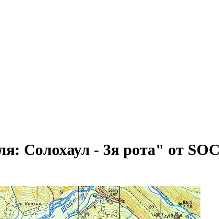
ля: Солохаул - 3я рота" от SO