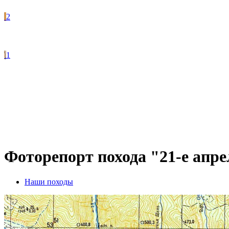
2
1
Фоторепорт похода "21-е апре
Наши походы