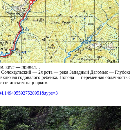
ом, круг — привал…
 Солохаульский — 2я рота — река Западный Дагомыс — Глубокая
ек включая годовалого ребёнка. Погода — переменная облачност
 с сочинским нацпарком.
884.1494055927528951&type=3