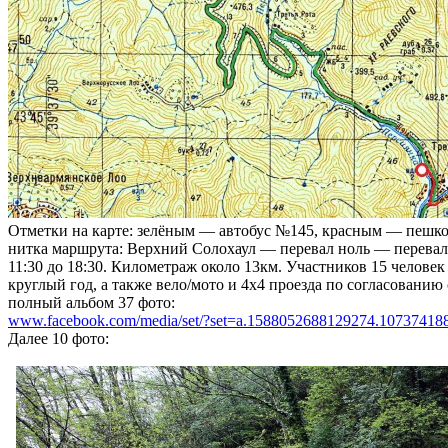
Отметки на карте: зелёным — автобус №145, красным — пешк
нитка маршрута: Верхний Солохаул — перевал ноль — перевал
11:30 до 18:30. Километраж около 13км. Участников 15 челов
круглый год, а также вело/мото и 4х4 проезда по согласованию
полный альбом 37 фото:
www.facebook.com/media/set/?set=a.1588052688129274.1073741
Далее 10 фото: