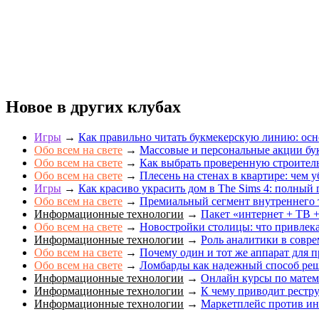
Новое в других клубах
Игры
→
Как правильно читать букмекерскую линию: осн
Обо всем на свете
→
Массовые и персональные акции бук
Обо всем на свете
→
Как выбрать проверенную строите
Обо всем на свете
→
Плесень на стенах в квартире: чем у
Игры
→
Как красиво украсить дом в The Sims 4: полный 
Обо всем на свете
→
Премиальный сегмент внутреннего 
Информационные технологии
→
Пакет «интернет + ТВ +
Обо всем на свете
→
Новостройки столицы: что привлек
Информационные технологии
→
Роль аналитики в совр
Обо всем на свете
→
Почему один и тот же аппарат для п
Обо всем на свете
→
Ломбарды как надежный способ ре
Информационные технологии
→
Онлайн курсы по матема
Информационные технологии
→
К чему приводит рестр
Информационные технологии
→
Маркетплейс против инт