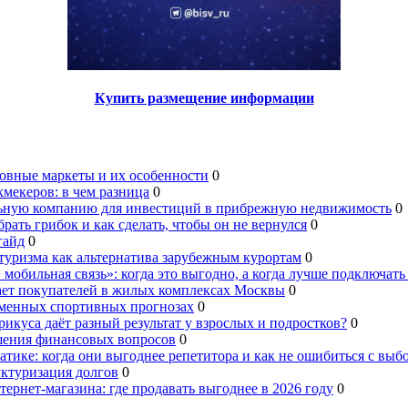
Купить размещение информации
овные маркеты и их особенности
0
мекеров: в чем разница
0
льную компанию для инвестиций в прибрежную недвижимость
0
брать грибок и как сделать, чтобы он не вернулся
0
гайд
0
туризма как альтернатива зарубежным курортам
0
 мобильная связь»: когда это выгодно, а когда лучше подключать
ает покупателей в жилых комплексах Москвы
0
еменных спортивных прогнозах
0
рикуса даёт разный результат у взрослых и подростков?
0
шения финансовых вопросов
0
тике: когда они выгоднее репетитора и как не ошибиться с выб
уктуризация долгов
0
ернет-магазина: где продавать выгоднее в 2026 году
0