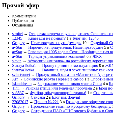
Прямой эфир
Комментарии
Публикации
Объявления
stroitel
→
Открытая встреча с руководителем Сочинского
12345
→
Краеведы не помнят?
1
в
Блог им. 12345
Grigory
→
Неисповедимы пути фемиды
10
в
Судебный С
avStar
→
Нарочно не придумаешь. Наше правосудие
5
в
С
avStar
→
Революция 1905 года в Сочи . Неофициальная в
avStar
→
Тарифы управляющих компаний
6
в
ЖКХ
slevin
→
Абхазский «мигалка» на российских дорогах: пр
StarayaTiotka1
→
Прошу принять в эксплуатацию
9
в
ЖК
StarayaTiotka1
→
Павлины, шум и закон тишины: как «зе
svinstvunet
→
Продуктовый магазин «Магнит» в Адлере ст
Arf
→
Сочинские ребята Первые в самбо
1
в
Спортивный
Islanddream
→
Задержание чиновников мэрии Сочи
4
в
Бл
Tihii
→
Райская птица или Реальная проблема
2
в
Бред по
so3537
→
Футбол, объединяющий страны!
1
в
Спортивны
Grigory
→
Сансара
2
в
Блог им. donvint
22082017
→
Приказ № 221
3
в
Гражданское общество гор
Grigory
→
Продолжение темы по мусорному беспределу.
Grigory
→
Сотрудники ПАО «ТНС энерго Кубань» в Сочи