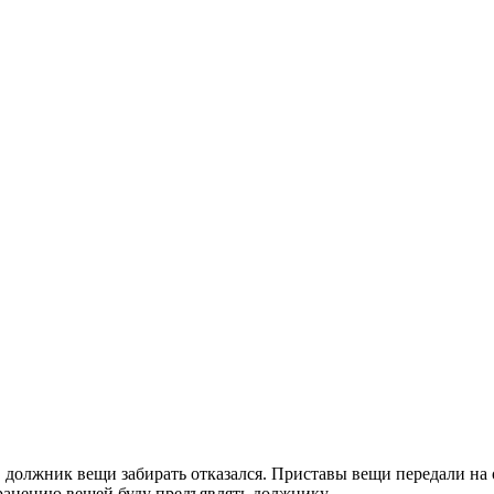
должник вещи забирать отказался. Приставы вещи передали на о
ранению вещей буду предъявлять должнику.