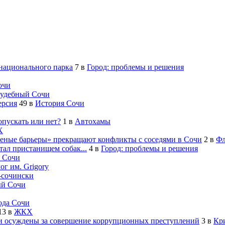
 национального парка
7
в
Город: проблемы и решения
очи
удебный Сочи
ерсия
49
в
История Сочи
опускать или нет?
1
в
Автохамы
Х
леные барьеры» прекращают конфликты с соседями в Сочи
2
в
Фл
ал пристанищем собак...
4
в
Город: проблемы и решения
 Сочи
ог им. Grigory
-cочински
й Сочи
ода Сочи
13
в
ЖКХ
 осуждены за совершение коррупционных преступлений
3
в
Кр