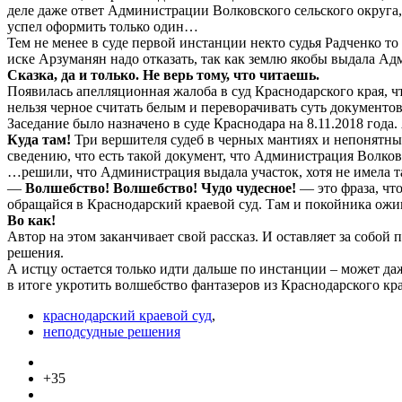
деле даже ответ Администрации Волковского сельского округа
успел оформить только один…
Тем не менее в суде первой инстанции некто судья Радченко то
иске Арзуманян надо отказать, так как землю якобы выдала Ад
Сказка, да и только. Не верь тому, что читаешь.
Появилась апелляционная жалоба в суд Краснодарского края, ч
нельзя черное считать белым и переворачивать суть документов 
Заседание было назначено в суде Краснодара на 8.11.2018 года
Куда там!
Три вершителя судеб в черных мантиях и непонятным
сведению, что есть такой документ, что Администрация Волков
…решили, что Администрация выдала участок, хотя не имела т
—
Волшебство! Волшебство! Чудо чудесное!
— это фраза, что
обращайся в Краснодарский краевой суд. Там и покойника ожив
Во как!
Автор на этом заканчивает свой рассказ. И оставляет за собой
решения.
А истцу остается только идти дальше по инстанции – может да
в итоге укротить волшебство фантазеров из Краснодарского кра
краснодарский краевой суд
,
неподсудные решения
+35