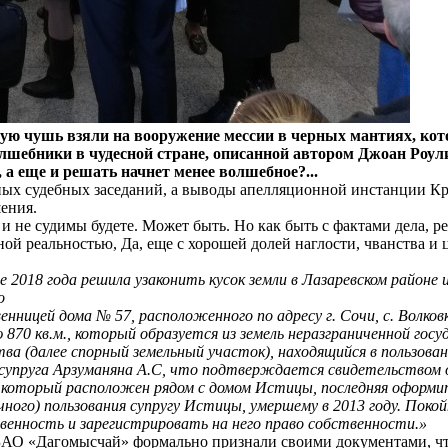
ю чушь взяли на вооружение мессии в черных мантиях, котор
олшебники в чудесной стране, описанной автором Джоан Роул
, а еще и решать начнет менее волшебное?...
ьных судебных заседаний, а выводы апелляционной инстанции Кр
ения.
и не судимы будете. Может быть. Но как быть с фактами дела, р
ой реальностью, Да, еще с хорошей долей наглости, чванства и 
 2018 года решила узаконить кусок земли в Лазаревском районе и
о
ницей дома № 57, расположенного по адресу г. Сочи, с. Волковка
870 кв.м., который образуется из земель неразграниченной гос
тва (далее спорный земельный участок), находящийся в пользова
упруга Арзуманяна А.С, что подтверждается свидетельством о 
, который расположен рядом с домом Истицы, последняя оформит
чного) пользования супругу Истицы, умершему в 2013 году. Поко
твенность и зарегистрировать на него право собственности.»
 «ЗАО «Дагомысчай» формально признали своими документами, чт