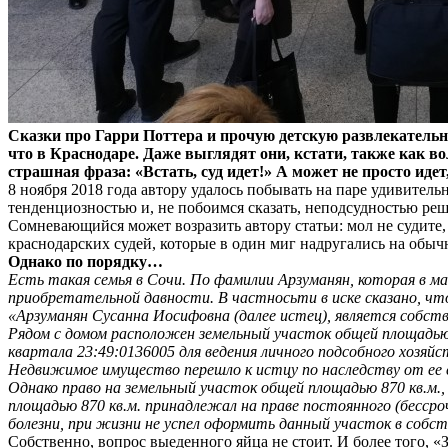
Сказки про Гарри Поттера и прочую детскую развлекательну
что в Краснодаре. Даже выглядят они, кстати, также как в
страшная фраза: «Встать, суд идет!» А может не просто идет
8 ноября 2018 года автору удалось побывать на паре удивител
тенденциозностью и, не побоимся сказать, неподсудностью реш
Сомневающийся может возразить автору статьи: мол не судите, 
краснодарских судей, которые в один миг надругались на обычн
Однако по порядку…
Есть такая семья в Сочи. По фамилии Арзуманян, которая в мае
приобретательной давности. В частносьти в иске сказано, чт
«Арзуманян Сусанна Иосифовна (далее истец), является собствен
Рядом с домом расположен земельный участок общей площадью 
квартала 23:49:0136005 для ведения личного подсобного хозяйс
Недвижимое имущество перешло к истцу по наследству от ее с
Однако право на земельный участок общей площадью 870 кв.м.
площадью 870 кв.м. принадлежал на праве постоянного (бессро
болезни, при жизни не успел оформить данный участок в собс
Собственно, вопрос выеденного яйца не стоит. И более того,