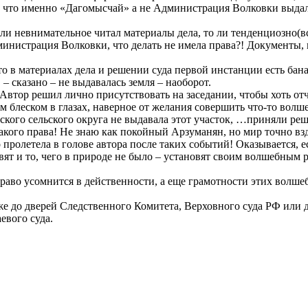
, что именно «Дагомысчай» а не Администрация Волковки выдал
 ли невнимательное читал материалы дела, то ли тенденциозно(вс
министрация Волковки, что делать не имела права?! Документы,
то в материалах дела и решении суда первой инстанции есть бан
– сказано – не выдавалась земля – наоборот.
. Автор решил лично присутствовать на заседании, чтобы хоть от
 блеском в глазах, наверное от желания совершить что-то волш
ского сельского округа не выдавала этот участок, …приняли ре
акого права! Не знаю как покойный Арзуманян, но мир точно вз
 пролетела в голове автора после таких событий! Оказывается, е
ят и то, чего в природе не было – установят своим волшебным 
 право усомнится в действенности, а еще грамотности этих волш
же до дверей Следственного Комитета, Верховного суда РФ или д
евого суда.