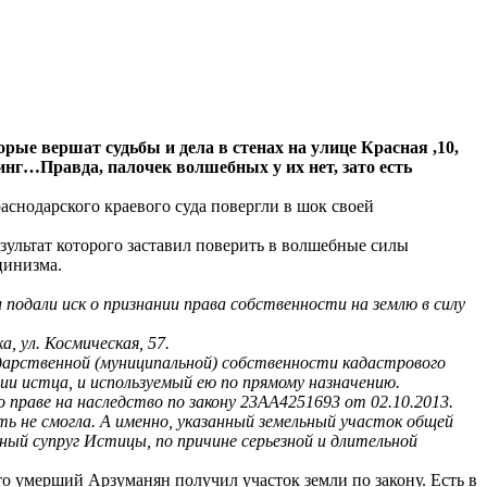
ые вершат судьбы и дела в стенах на улице Красная ,10,
инг…Правда, палочек волшебных у их нет, зато есть
аснодарского краевого суда повергли в шок своей
езультат которого заставил поверить в волшебные силы
цинизма.
 подали иск о признании права собственности на землю в силу
, ул. Космическая, 57.
ударственной (муниципальной) собственности кадастрового
нии истца, и используемый ею по прямому назначению.
праве на наследство по закону 23АА4251693 от 02.10.2013.
ь не смогла. А именно, указанный земельный участок общей
йный супруг Истицы, по причине серьезной и длительной
о умерший Арзуманян получил участок земли по закону. Есть в