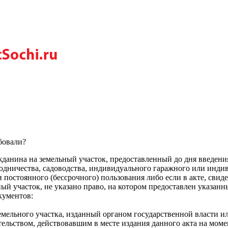
бовали?
ажданина на земельный участок, предоставленный до дня введен
ородничества, садоводства, индивидуального гаражного или инд
 постоянного (бессрочного) пользования либо если в акте, сви
й участок, не указано право, на котором предоставлен указан
кументов:
емельного участка, изданный органом государственной власти и
ельством, действовавшим в месте издания данного акта на момен