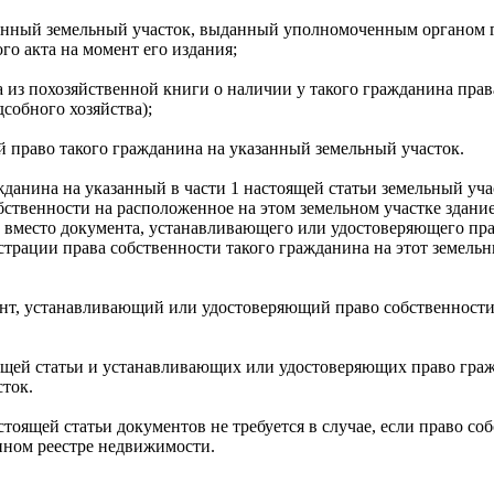
казанный земельный участок, выданный уполномоченным органом 
го акта на момент его издания;
из похозяйственной книги о наличии у такого гражданина права
собного хозяйства);
 право такого гражданина на указанный земельный участок.
жданина на указанный в части 1 настоящей статьи земельный уча
ственности на расположенное на этом земельном участке здание
 вместо документа, устанавливающего или удостоверяющего прав
страции права собственности такого гражданина на этот земел
мент, устанавливающий или удостоверяющий право собственности 
оящей статьи и устанавливающих или удостоверяющих право гр
сток.
тоящей статьи документов не требуется в случае, если право со
нном реестре недвижимости.