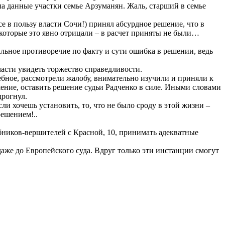
а данные участки семье Арзуманян. Жаль, старший в семье
е в пользу власти Сочи!) принял абсурдное решение, что в
 которые это явно отрицали – в расчет приняты не были…
альное противоречие по факту и сути ошибка в решении, ведь
части увидеть торжество справедливости.
ебное, рассмотрели жалобу, внимательно изучили и приняли к
шение, оставить решение судьи Радченко в силе. Иными словами
дрогнул.
сли хочешь установить, то, что не было сроду в этой жизни –
решением!..
ебников-вершителей с Красной, 10, принимать адекватные
аже до Европейского суда. Вдруг только эти инстанции смогут