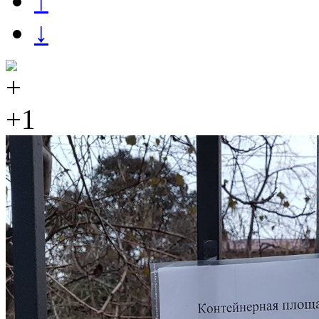
↑
↓
+1