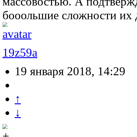
массовостью. А подтвержд
бооольшие сложности их д
19z59a
19 января 2018, 14:29
↑
↓