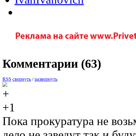
Комментарии (
63
)
RSS
свернуть
/
развернуть
+1
Пока прокуратура не возь
дело не заведут так и буд