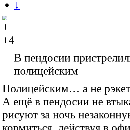
↓
+4
В пендосии пристрелил
полицейским
Полицейским… а не рэке
А ещё в пендосии не втык
рисуют за ночь незаконну
кормиться, действуя в о