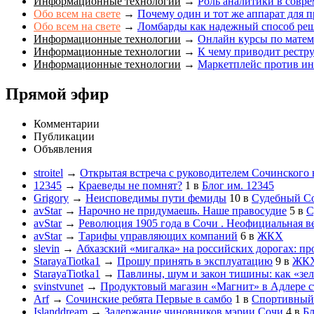
Информационные технологии
→
Роль аналитики в совр
Обо всем на свете
→
Почему один и тот же аппарат для п
Обо всем на свете
→
Ломбарды как надежный способ ре
Информационные технологии
→
Онлайн курсы по матема
Информационные технологии
→
К чему приводит рестр
Информационные технологии
→
Маркетплейс против инт
Прямой эфир
Комментарии
Публикации
Объявления
stroitel
→
Открытая встреча с руководителем Сочинского
12345
→
Краеведы не помнят?
1
в
Блог им. 12345
Grigory
→
Неисповедимы пути фемиды
10
в
Судебный С
avStar
→
Нарочно не придумаешь. Наше правосудие
5
в
С
avStar
→
Революция 1905 года в Сочи . Неофициальная в
avStar
→
Тарифы управляющих компаний
6
в
ЖКХ
slevin
→
Абхазский «мигалка» на российских дорогах: пр
StarayaTiotka1
→
Прошу принять в эксплуатацию
9
в
ЖК
StarayaTiotka1
→
Павлины, шум и закон тишины: как «зе
svinstvunet
→
Продуктовый магазин «Магнит» в Адлере ст
Arf
→
Сочинские ребята Первые в самбо
1
в
Спортивный
Islanddream
→
Задержание чиновников мэрии Сочи
4
в
Бл