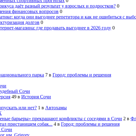
еменных спортивных прогнозах
0
рикуса даёт разный результат у взрослых и подростков?
0
шения финансовых вопросов
0
тике: когда они выгоднее репетитора и как не ошибиться с выб
уктуризация долгов
0
ернет-магазина: где продавать выгоднее в 2026 году
0
 национального парка
7
в
Город: проблемы и решения
очи
удебный Сочи
ерсия
49
в
История Сочи
опускать или нет?
1
в
Автохамы
Х
леные барьеры» прекращают конфликты с соседями в Сочи
2
в
Фл
ал пристанищем собак...
4
в
Город: проблемы и решения
 Сочи
ог им. Grigory