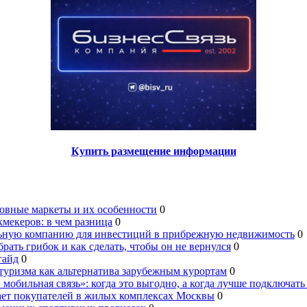
Купить размещение информации
овные маркеты и их особенности
0
мекеров: в чем разница
0
льную компанию для инвестиций в прибрежную недвижимость
0
брать грибок и как сделать, чтобы он не вернулся
0
гайд
0
туризма как альтернатива зарубежным курортам
0
 мобильная связь»: когда это выгодно, а когда лучше подключать
ает покупателей в жилых комплексах Москвы
0