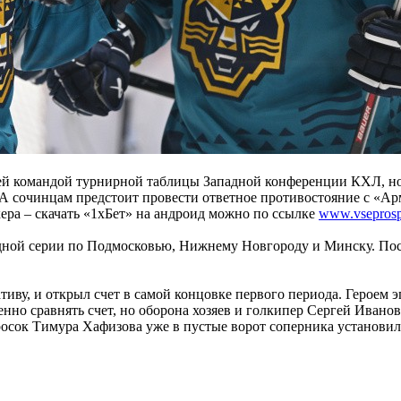
ей командой турнирной таблицы Западной конференции КХЛ, но
А сочинцам предстоит провести ответное противостояние с «А
ра – скачать «1хБет» на андроид можно по ссылке
www.vseprospo
дной серии по Подмосковью, Нижнему Новгороду и Минску. По
ву, и открыл счет в самой концовке первого периода. Героем э
но сравнять счет, но оборона хозяев и голкипер Сергей Иванов
осок Тимура Хафизова уже в пустые ворот соперника установил 