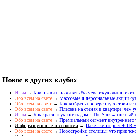
Новое в других клубах
Игры
→
Как правильно читать букмекерскую линию: осн
Обо всем на свете
→
Массовые и персональные акции бук
Обо всем на свете
→
Как выбрать проверенную строите
Обо всем на свете
→
Плесень на стенах в квартире: чем у
Игры
→
Как красиво украсить дом в The Sims 4: полный 
Обо всем на свете
→
Премиальный сегмент внутреннего 
Информационные технологии
→
Пакет «интернет + ТВ +
Обо всем на свете
→
Новостройки столицы: что привлек