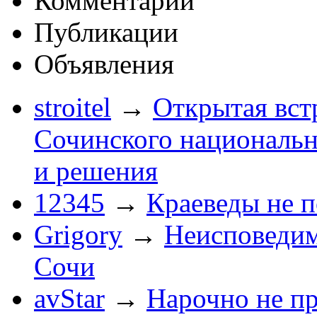
Комментарии
Публикации
Объявления
stroitel
→
Открытая вст
Сочинского национальн
и решения
12345
→
Краеведы не 
Grigory
→
Неисповеди
Сочи
avStar
→
Нарочно не п