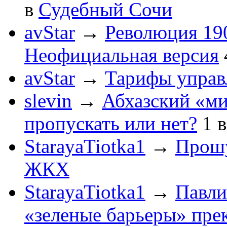
в
Судебный Сочи
avStar
→
Революция 190
Неофициальная версия
avStar
→
Тарифы упра
slevin
→
Абхазский «ми
пропускать или нет?
1
StarayaTiotka1
→
Прошу
ЖКХ
StarayaTiotka1
→
Павли
«зеленые барьеры» пре