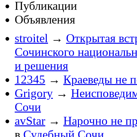
Публикации
Объявления
stroitel
→
Открытая вст
Сочинского национальн
и решения
12345
→
Краеведы не 
Grigory
→
Неисповеди
Сочи
avStar
→
Нарочно не п
в
Судебный Сочи