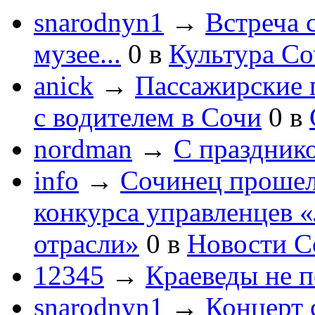
snarodnyn1
→
Встреча 
музее...
0
в
Культура С
anick
→
Пассажирские п
с водителем в Сочи
0
в
nordman
→
С праздник
info
→
Сочинец прошел
конкурса управленцев 
отрасли»
0
в
Новости С
12345
→
Краеведы не 
snarodnyn1
→
Концерт 