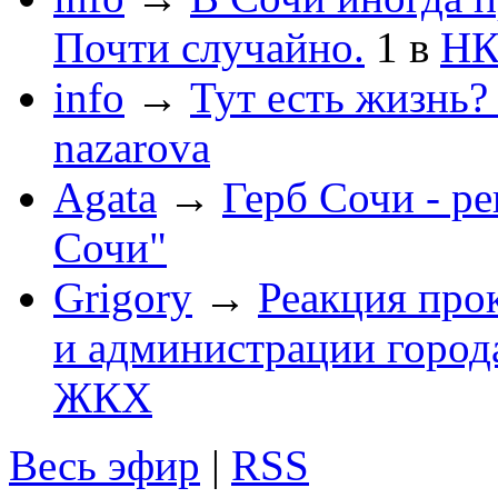
Почти случайно.
1
в
НК
info
→
Тут есть жизнь?
nazarova
Agata
→
Герб Сочи - р
Сочи"
Grigory
→
Реакция про
и администрации город
ЖКХ
Весь эфир
|
RSS