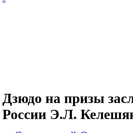
1
Дзюдо на призы зас
России Э.Л. Келешя