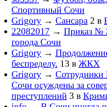
Спортивный Сочи
Grigory
→
Сансара
2
в
22082017
→
Приказ № 
города Сочи
Grigory
→
Продолжени
беспределу.
13
в
ЖКХ
Grigory
→
Сотрудники 
Сочи осуждены за сов
преступлений
3
в
Крим
info
→
В Сочи иногда п