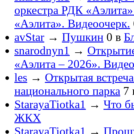
оркестра РДК «Аэлита
«Аэлита». Видеоочерк.
avStar
→
Пушкин
0
в
Бл
snarodnyn1
→
Открытие
«Аэлита – 2026». Видео
les
→
Открытая встреча
национального парка
7
StarayaTiotka1
→
Что б
ЖКХ
StarayaTiotka1
→
Прошу