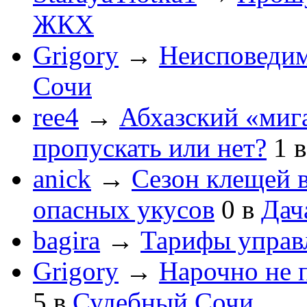
ЖКХ
Grigory
→
Неисповеди
Сочи
ree4
→
Абхазский «мига
пропускать или нет?
1
anick
→
Сезон клещей в
опасных укусов
0
в
Дач
bagira
→
Тарифы управ
Grigory
→
Нарочно не 
5
в
Судебный Сочи