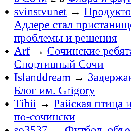
svinstvunet
→
Продукто
Адлере стал пристанище
проблемы и решения
Arf
→
Сочинские ребят
Спортивный Сочи
Islanddream
→
Задержа
Блог им. Grigory
Tihii
→
Райская птица 
по-cочински
so3537
→
Футбол, объ