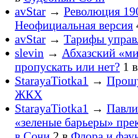
avStar
→
Революция 190
Неофициальная версия
avStar
→
Тарифы упра
slevin
→
Абхазский «ми
пропускать или нет?
1
StarayaTiotka1
→
Прошу
ЖКХ
StarayaTiotka1
→
Павли
«зеленые барьеры» пре
в Сочи
2
в
Флора и фау