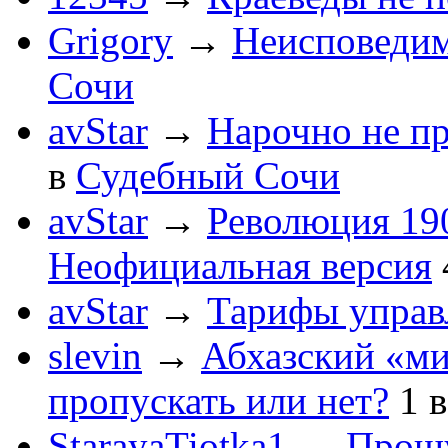
Grigory
→
Неисповеди
Сочи
avStar
→
Нарочно не п
в
Судебный Сочи
avStar
→
Революция 190
Неофициальная версия
avStar
→
Тарифы упра
slevin
→
Абхазский «ми
пропускать или нет?
1
StarayaTiotka1
→
Прошу