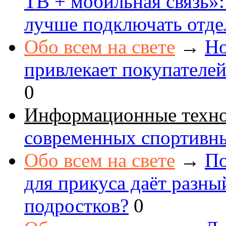
ТВ + мобильная связь»: 
лучше подключать отде
Обо всем на свете
→
Но
привлекает покупателе
0
Информационные техн
современных спортивн
Обо всем на свете
→
По
для прикуса даёт разны
подростков?
0