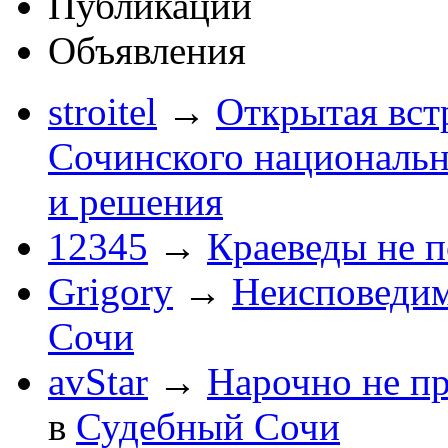
Публикации
Объявления
stroitel
→
Открытая вст
Сочинского национальн
и решения
12345
→
Краеведы не 
Grigory
→
Неисповеди
Сочи
avStar
→
Нарочно не п
в
Судебный Сочи