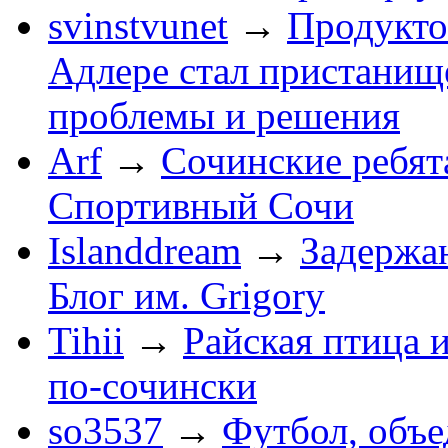
svinstvunet
→
Продукто
Адлере стал пристанище
проблемы и решения
Arf
→
Сочинские ребят
Спортивный Сочи
Islanddream
→
Задержа
Блог им. Grigory
Tihii
→
Райская птица 
по-cочински
so3537
→
Футбол, объ