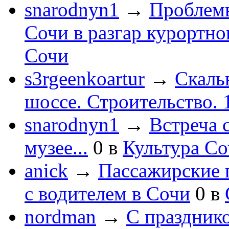
snarodnyn1
→
Проблемы
Сочи в разгар курортног
Сочи
s3rgeenkoartur
→
Скаль
шоссе. Строительство. 
snarodnyn1
→
Встреча 
музее...
0
в
Культура С
anick
→
Пассажирские п
с водителем в Сочи
0
в
nordman
→
С праздник