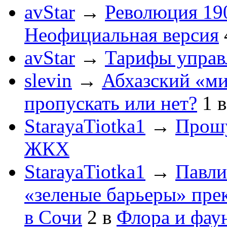
avStar
→
Революция 190
Неофициальная версия
avStar
→
Тарифы упра
slevin
→
Абхазский «ми
пропускать или нет?
1
StarayaTiotka1
→
Прошу
ЖКХ
StarayaTiotka1
→
Павли
«зеленые барьеры» пре
в Сочи
2
в
Флора и фау