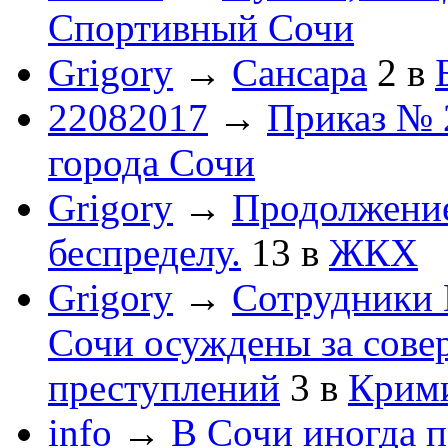
Спортивный Сочи
Grigory
→
Сансара
2
в
22082017
→
Приказ № 
города Сочи
Grigory
→
Продолжени
беспределу.
13
в
ЖКХ
Grigory
→
Сотрудники 
Сочи осуждены за сов
преступлений
3
в
Крим
info
→
В Сочи иногда п