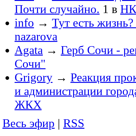
Почти случайно.
1
в
НК
info
→
Тут есть жизнь?
nazarova
Agata
→
Герб Сочи - р
Сочи"
Grigory
→
Реакция про
и администрации город
ЖКХ
Весь эфир
|
RSS