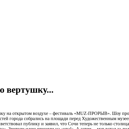
 вертушку...
ку на открытом воздухе – фестиваль «MUZ-ПРОРЫВ». Шоу пройде
остей города собрались на площади перед Художественным музее
ветствовал публику и заявил, что Сочи теперь не только столи
а». Зрители идею приняли на «ура!». А затем… мэр встал за ди