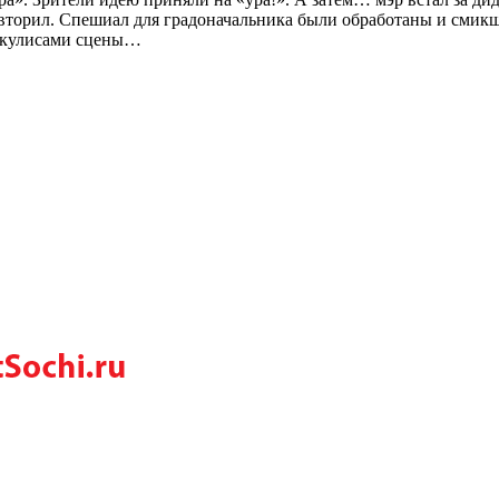
овторил. Спешиал для градоначальника были обработаны и смикши
а кулисами сцены…