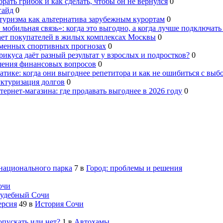
брать грибок и как сделать, чтобы он не вернулся
0
гайд
0
туризма как альтернатива зарубежным курортам
0
 мобильная связь»: когда это выгодно, а когда лучше подключать
ает покупателей в жилых комплексах Москвы
0
еменных спортивных прогнозах
0
рикуса даёт разный результат у взрослых и подростков?
0
шения финансовых вопросов
0
тике: когда они выгоднее репетитора и как не ошибиться с выб
уктуризация долгов
0
ернет-магазина: где продавать выгоднее в 2026 году
0
 национального парка
7
в
Город: проблемы и решения
очи
удебный Сочи
ерсия
49
в
История Сочи
опускать или нет?
1
в
Автохамы