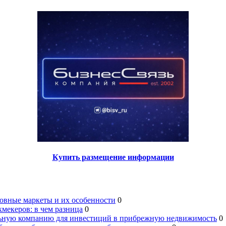
Купить размещение информации
овные маркеты и их особенности
0
мекеров: в чем разница
0
льную компанию для инвестиций в прибрежную недвижимость
0