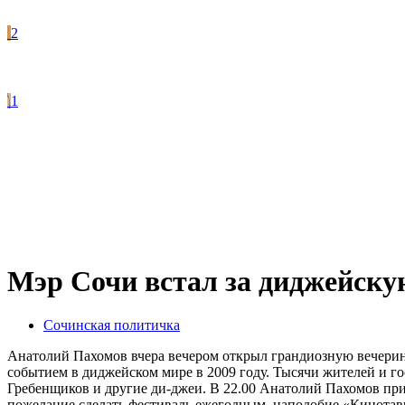
2
1
Мэр Сочи встал за диджейскую
Сочинская политичка
Анатолий Пахомов вчера вечером открыл грандиозную вечерин
событием в диджейском мире в 2009 году. Тысячи жителей и г
Гребенщиков и другие ди-джеи. В 22.00 Анатолий Пахомов при
пожелание сделать фестиваль ежегодным, наподобие «Кинотавр