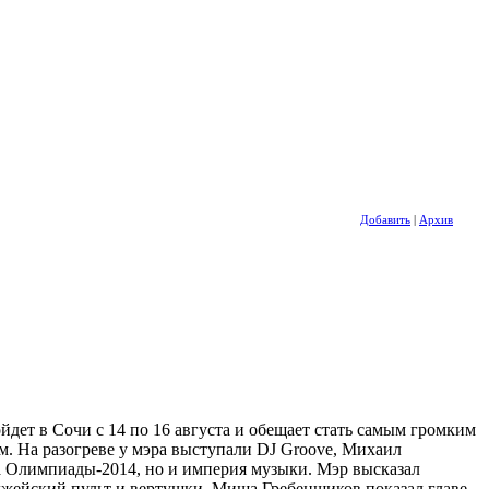
Добавить
|
Архив
т в Сочи с 14 по 16 августа и обещает стать самым громким
м. На разогреве у мэра выступали DJ Groove, Михаил
ца Олимпиады-2014, но и империя музыки. Мэр высказал
джейский пульт и вертушки. Миша Гребенщиков показал главе