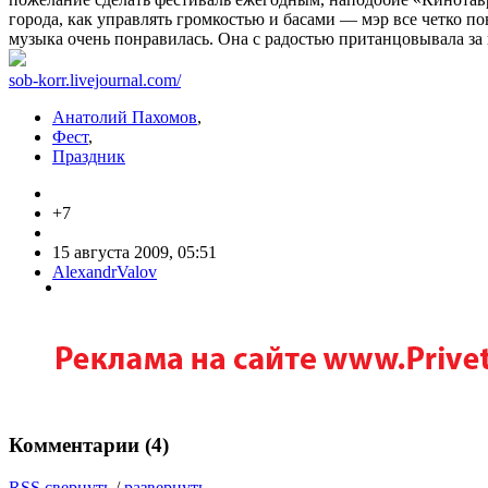
города, как управлять громкостью и басами — мэр все четко п
музыка очень понравилась. Она с радостью пританцовывала з
sob-korr.livejournal.com/
Анатолий Пахомов
,
Фест
,
Праздник
+7
15 августа 2009, 05:51
AlexandrValov
Комментарии (
4
)
RSS
свернуть
/
развернуть