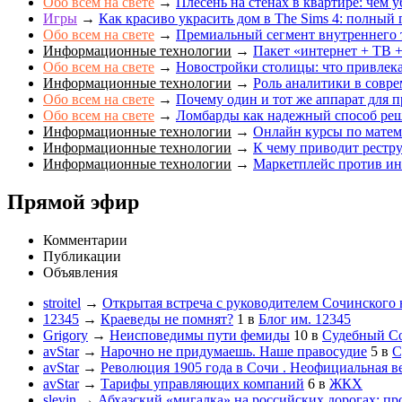
Обо всем на свете
→
Плесень на стенах в квартире: чем у
Игры
→
Как красиво украсить дом в The Sims 4: полный 
Обо всем на свете
→
Премиальный сегмент внутреннего 
Информационные технологии
→
Пакет «интернет + ТВ +
Обо всем на свете
→
Новостройки столицы: что привлек
Информационные технологии
→
Роль аналитики в совр
Обо всем на свете
→
Почему один и тот же аппарат для п
Обо всем на свете
→
Ломбарды как надежный способ ре
Информационные технологии
→
Онлайн курсы по матема
Информационные технологии
→
К чему приводит рестр
Информационные технологии
→
Маркетплейс против инт
Прямой эфир
Комментарии
Публикации
Объявления
stroitel
→
Открытая встреча с руководителем Сочинского
12345
→
Краеведы не помнят?
1
в
Блог им. 12345
Grigory
→
Неисповедимы пути фемиды
10
в
Судебный С
avStar
→
Нарочно не придумаешь. Наше правосудие
5
в
С
avStar
→
Революция 1905 года в Сочи . Неофициальная в
avStar
→
Тарифы управляющих компаний
6
в
ЖКХ
slevin
→
Абхазский «мигалка» на российских дорогах: пр