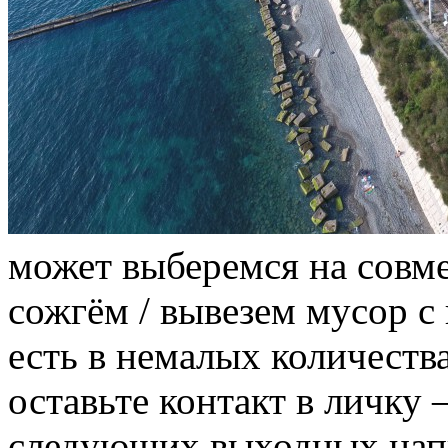
может выберемся на совм
сожгём / вывезем мусор с
есть в немалых количества
оставьте контакт в личку 
следующих выходных напиш