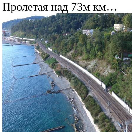
Пролетая над 73м км…