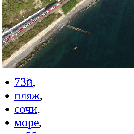
73й
,
пляж
,
сочи
,
море
,