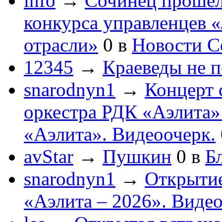
info
→
Сочинец прошел
конкурса управленцев 
отрасли»
0
в
Новости С
12345
→
Краеведы не 
snarodnyn1
→
Концерт 
оркестра РДК «Аэлита
«Аэлита». Видеоочерк.
avStar
→
Пушкин
0
в
Бл
snarodnyn1
→
Открытие
«Аэлита – 2026». Видео