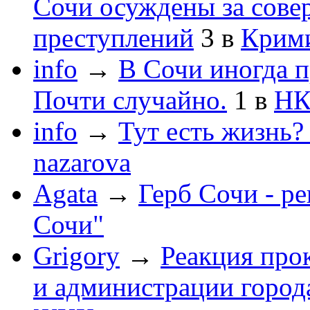
Сочи осуждены за сов
преступлений
3
в
Крим
info
→
В Сочи иногда п
Почти случайно.
1
в
НК
info
→
Тут есть жизнь?
nazarova
Agata
→
Герб Сочи - р
Сочи"
Grigory
→
Реакция про
и администрации город