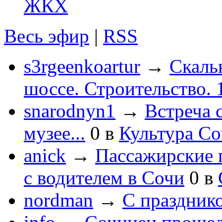
ЖКХ
Весь эфир
|
RSS
s3rgeenkoartur
→
Скаль
шоссе. Строительство. 
snarodnyn1
→
Встреча 
музее...
0
в
Культура С
anick
→
Пассажирские п
с водителем в Сочи
0
в
nordman
→
С праздник