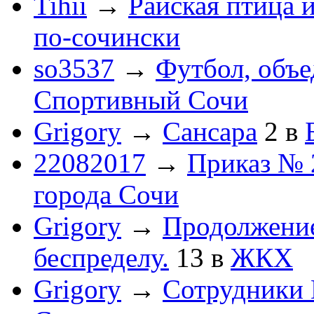
Tihii
→
Райская птица 
по-cочински
so3537
→
Футбол, объ
Спортивный Сочи
Grigory
→
Сансара
2
в
22082017
→
Приказ № 
города Сочи
Grigory
→
Продолжени
беспределу.
13
в
ЖКХ
Grigory
→
Сотрудники 