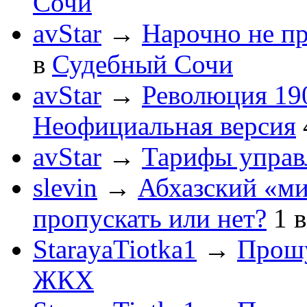
Сочи
avStar
→
Нарочно не п
в
Судебный Сочи
avStar
→
Революция 190
Неофициальная версия
avStar
→
Тарифы упра
slevin
→
Абхазский «ми
пропускать или нет?
1
StarayaTiotka1
→
Прошу
ЖКХ