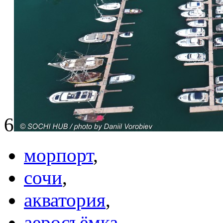
6
морпорт
,
сочи
,
акватория
,
аеросъёмка
,