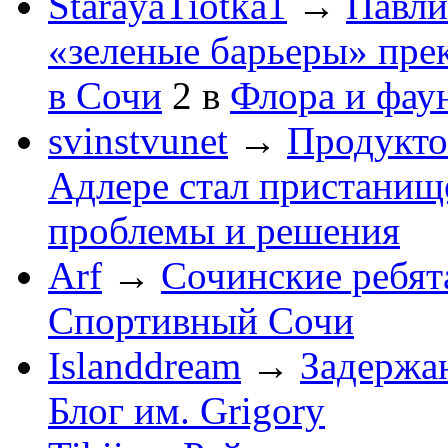
StarayaTiotka1
→
Павли
«зеленые барьеры» пре
в Сочи
2
в
Флора и фау
svinstvunet
→
Продукто
Адлере стал пристанище
проблемы и решения
Arf
→
Сочинские ребят
Спортивный Сочи
Islanddream
→
Задержа
Блог им. Grigory