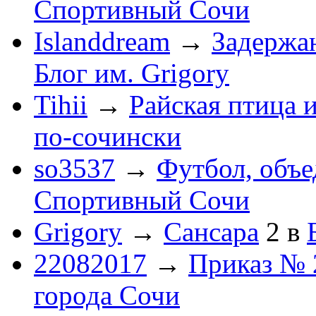
Спортивный Сочи
Islanddream
→
Задержа
Блог им. Grigory
Tihii
→
Райская птица 
по-cочински
so3537
→
Футбол, объ
Спортивный Сочи
Grigory
→
Сансара
2
в
22082017
→
Приказ № 
города Сочи