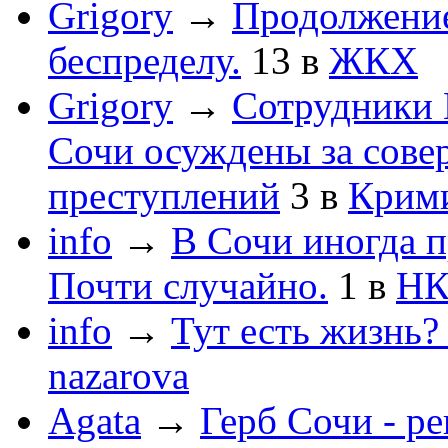
Grigory
→
Продолжени
беспределу.
13
в
ЖКХ
Grigory
→
Сотрудники 
Сочи осуждены за сов
преступлений
3
в
Крим
info
→
В Сочи иногда п
Почти случайно.
1
в
НК
info
→
Тут есть жизнь?
nazarova
Agata
→
Герб Сочи - р