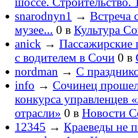
шоссе. Строительство. 
snarodnyn1
→
Встреча 
музее...
0
в
Культура С
anick
→
Пассажирские п
с водителем в Сочи
0
в
nordman
→
С праздник
info
→
Сочинец прошел
конкурса управленцев 
отрасли»
0
в
Новости С
12345
→
Краеведы не 