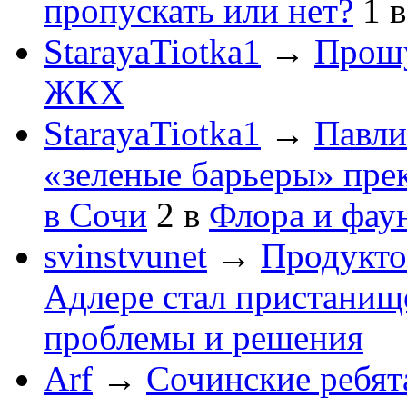
пропускать или нет?
1
StarayaTiotka1
→
Прошу
ЖКХ
StarayaTiotka1
→
Павли
«зеленые барьеры» пре
в Сочи
2
в
Флора и фау
svinstvunet
→
Продукто
Адлере стал пристанище
проблемы и решения
Arf
→
Сочинские ребят