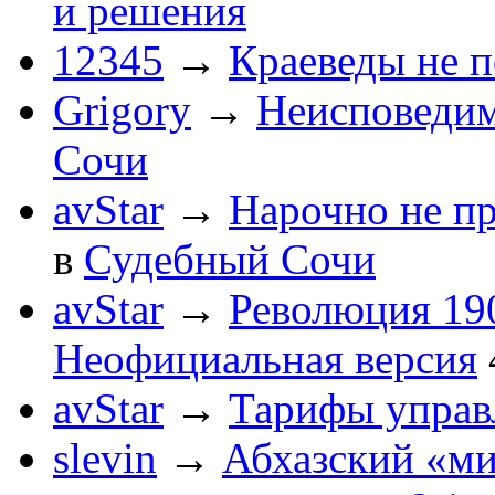
и решения
12345
→
Краеведы не 
Grigory
→
Неисповеди
Сочи
avStar
→
Нарочно не п
в
Судебный Сочи
avStar
→
Революция 190
Неофициальная версия
avStar
→
Тарифы упра
slevin
→
Абхазский «ми