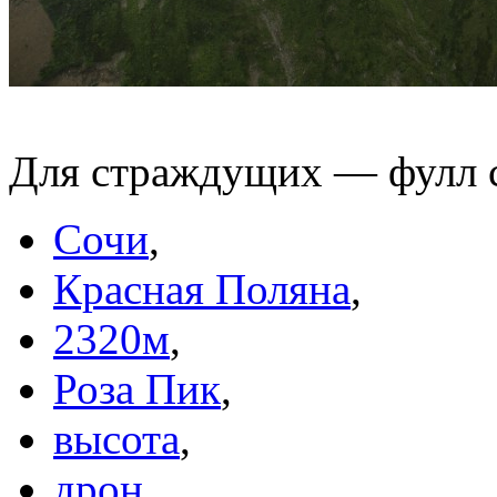
Для страждущих — фулл 
Сочи
,
Красная Поляна
,
2320м
,
Роза Пик
,
высота
,
дрон
,