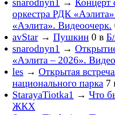
snarodnyn1
→
Концерт 
оркестра РДК «Аэлита
«Аэлита». Видеоочерк.
avStar
→
Пушкин
0
в
Бл
snarodnyn1
→
Открытие
«Аэлита – 2026». Видео
les
→
Открытая встреча
национального парка
7
StarayaTiotka1
→
Что б
ЖКХ