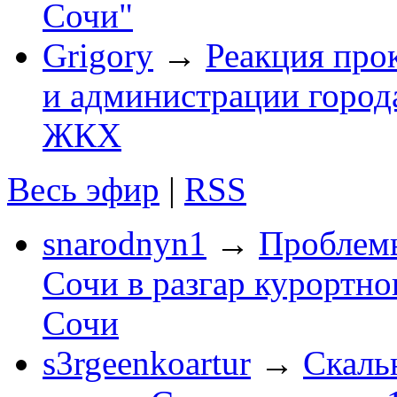
Сочи"
Grigory
→
Реакция про
и администрации город
ЖКХ
Весь эфир
|
RSS
snarodnyn1
→
Проблемы
Сочи в разгар курортног
Сочи
s3rgeenkoartur
→
Скаль