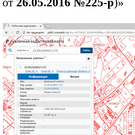
от
26.05.2016 №225-р
)»