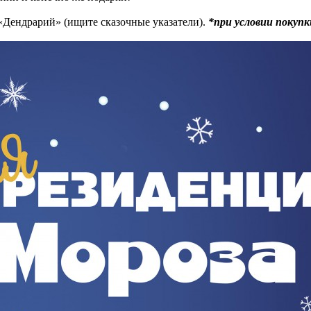
к «Дендрарий» (ищите сказочные указатели).
*при условии покупк