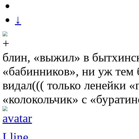
↓
блин, «выжил» в бытхинс
«бабинников», ни уж тем 
видал((( только ленейки «
«колокольчик» с «бурат
Lline