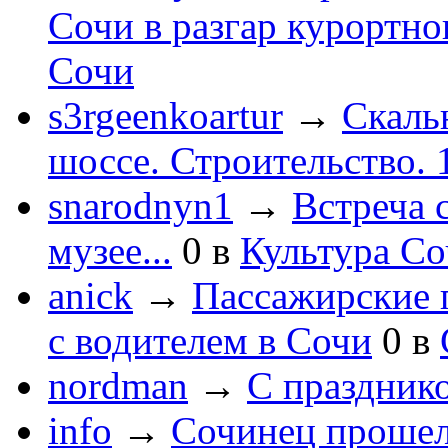
Сочи в разгар курортног
Сочи
s3rgeenkoartur
→
Скаль
шоссе. Строительство. 
snarodnyn1
→
Встреча 
музее...
0
в
Культура С
anick
→
Пассажирские п
с водителем в Сочи
0
в
nordman
→
С праздник
info
→
Сочинец прошел