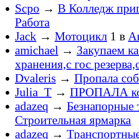
Scpo
→
В Колледж при
Работа
Jack
→
Мотоцикл
1
в
А
amichael
→
Закупаем к
хранения,с гос резерва,
Dvaleris
→
Пропала соб
Julia_T
→
ПРОПАЛА к
adazeq
→
Безнапорные 
Строительная ярмарка
adazeq
→
Транспортные