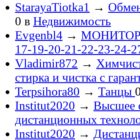
StarayaTiotka1
→
Обмен
0
в
Недвижимость
Evgenbl4
→
МОНИТОРЫ 
17-19-20-21-22-23-24-
Vladimir872
→
Химчист
стирка и чистка с гаран
Terpsihora80
→
Танцы
Institut2020
→
Высшее 
дистанционных технол
Institut2020
→
Дистанц