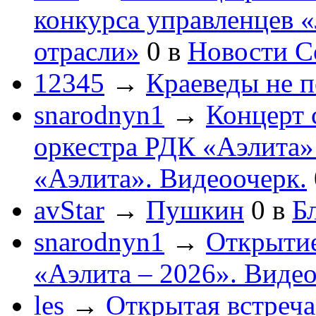
конкурса управленцев 
отрасли»
0
в
Новости С
12345
→
Краеведы не 
snarodnyn1
→
Концерт 
оркестра РДК «Аэлита
«Аэлита». Видеоочерк.
avStar
→
Пушкин
0
в
Бл
snarodnyn1
→
Открытие
«Аэлита – 2026». Видео
les
→
Открытая встреча