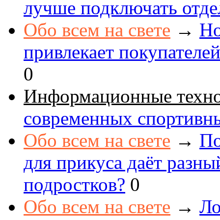
лучше подключать отде
Обо всем на свете
→
Но
привлекает покупателе
0
Информационные техн
современных спортивн
Обо всем на свете
→
По
для прикуса даёт разны
подростков?
0
Обо всем на свете
→
Ло