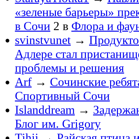
«зеленые барьеры» пре
в Сочи
2
в
Флора и фау
svinstvunet
→
Продукто
Адлере стал пристанище
проблемы и решения
Arf
→
Сочинские ребят
Спортивный Сочи
Islanddream
→
Задержа
Блог им. Grigory
Tihii
→
Райская птица 