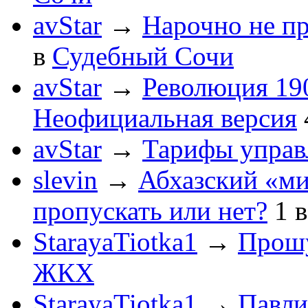
avStar
→
Нарочно не п
в
Судебный Сочи
avStar
→
Революция 190
Неофициальная версия
avStar
→
Тарифы упра
slevin
→
Абхазский «ми
пропускать или нет?
1
StarayaTiotka1
→
Прошу
ЖКХ
StarayaTiotka1
→
Павли