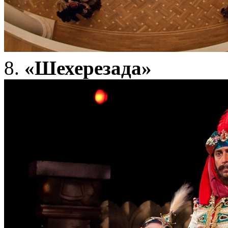
8.
«Шехерезада»