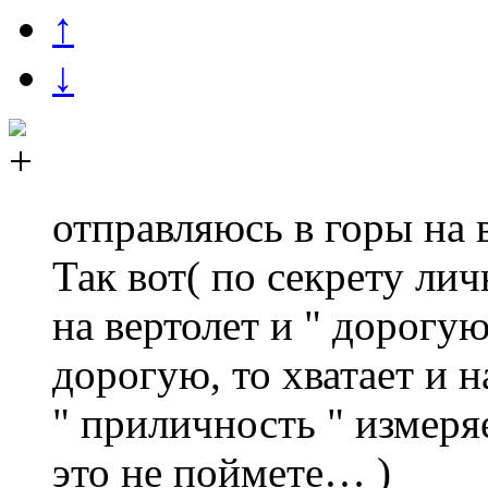
↑
↓
отправляюсь в горы на в
Так вот( по секрету лич
на вертолет и " дорогую
дорогую, то хватает и 
" приличность " измеряе
это не поймете… )