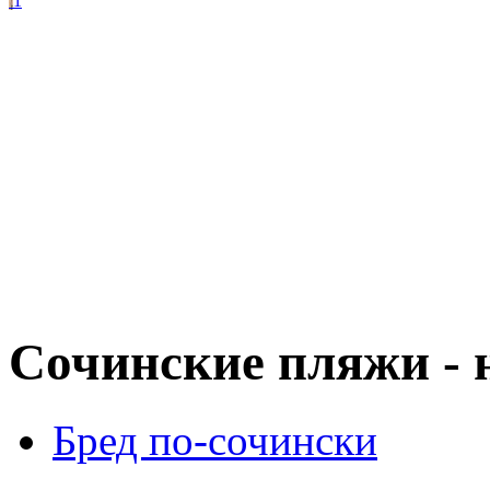
1
Сочинские пляжи - н
Бред по-cочински