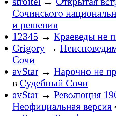
stroitel
→
Открытая вст
Сочинского национальн
и решения
12345
→
Краеведы не 
Grigory
→
Неисповеди
Сочи
avStar
→
Нарочно не п
в
Судебный Сочи
avStar
→
Революция 190
Неофициальная версия