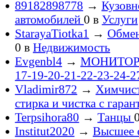
89182898778
→
Кузовн
автомобилей
0
в
Услуги
StarayaTiotka1
→
Обмен
0
в
Недвижимость
Evgenbl4
→
МОНИТОРЫ 
17-19-20-21-22-23-24-
Vladimir872
→
Химчист
стирка и чистка с гаран
Terpsihora80
→
Танцы
Institut2020
→
Высшее 