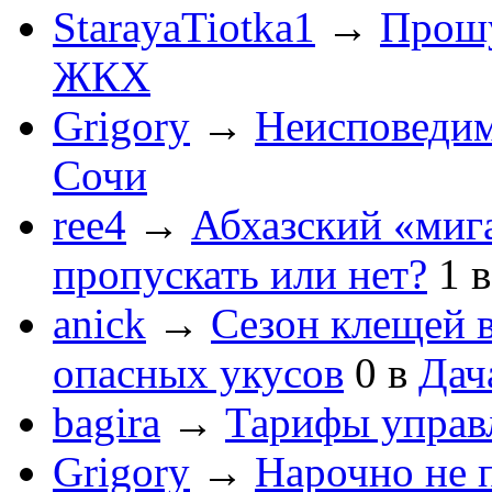
StarayaTiotka1
→
Прошу
ЖКХ
Grigory
→
Неисповеди
Сочи
ree4
→
Абхазский «мига
пропускать или нет?
1
anick
→
Сезон клещей в
опасных укусов
0
в
Дач
bagira
→
Тарифы управ
Grigory
→
Нарочно не 