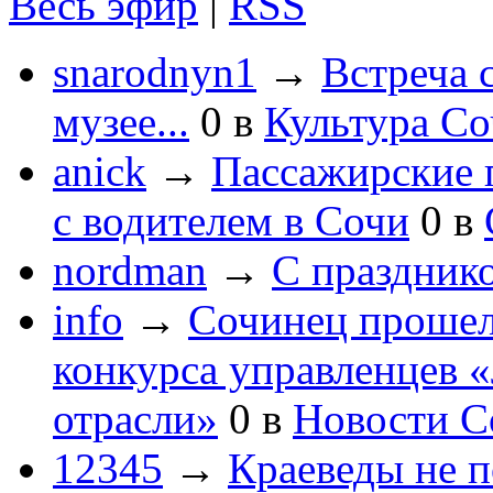
Весь эфир
|
RSS
snarodnyn1
→
Встреча 
музее...
0
в
Культура С
anick
→
Пассажирские п
с водителем в Сочи
0
в
nordman
→
С праздник
info
→
Сочинец прошел
конкурса управленцев 
отрасли»
0
в
Новости С
12345
→
Краеведы не 