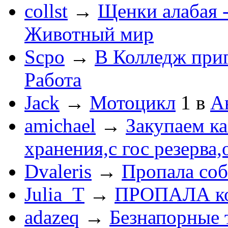
collst
→
Щенки алабая -
Животный мир
Scpo
→
В Колледж при
Работа
Jack
→
Мотоцикл
1
в
А
amichael
→
Закупаем к
хранения,с гос резерва,
Dvaleris
→
Пропала соб
Julia_T
→
ПРОПАЛА к
adazeq
→
Безнапорные 