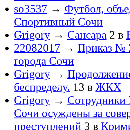
so3537
→
Футбол, объ
Спортивный Сочи
Grigory
→
Сансара
2
в
22082017
→
Приказ № 
города Сочи
Grigory
→
Продолжени
беспределу.
13
в
ЖКХ
Grigory
→
Сотрудники 
Сочи осуждены за сов
преступлений
3
в
Крим