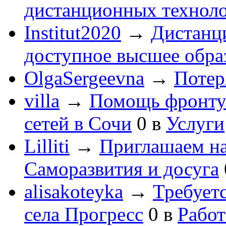
дистанционных технол
Institut2020
→
Дистанц
доступное высшее обра
OlgaSergeevna
→
Потеря
villa
→
Помощь фронту
сетей в Сочи
0
в
Услуги
Lilliti
→
Приглашаем на
Саморазвития и досуга
alisakoteyka
→
Требует
села Прогресс
0
в
Работ