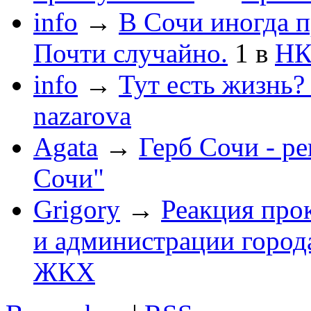
info
→
В Сочи иногда п
Почти случайно.
1
в
НК
info
→
Тут есть жизнь?
nazarova
Agata
→
Герб Сочи - р
Сочи"
Grigory
→
Реакция про
и администрации город
ЖКХ