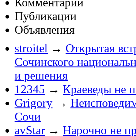
Комментарии
Публикации
Объявления
stroitel
→
Открытая вст
Сочинского национальн
и решения
12345
→
Краеведы не 
Grigory
→
Неисповеди
Сочи
avStar
→
Нарочно не п