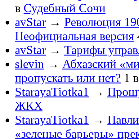
в
Судебный Сочи
avStar
→
Революция 190
Неофициальная версия
avStar
→
Тарифы упра
slevin
→
Абхазский «ми
пропускать или нет?
1
StarayaTiotka1
→
Прошу
ЖКХ
StarayaTiotka1
→
Павли
«зеленые барьеры» пре