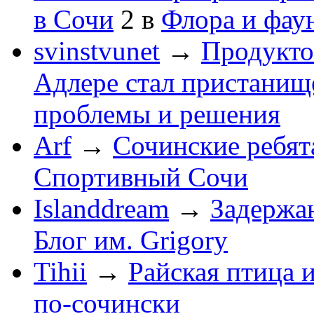
в Сочи
2
в
Флора и фау
svinstvunet
→
Продукто
Адлере стал пристанище
проблемы и решения
Arf
→
Сочинские ребят
Спортивный Сочи
Islanddream
→
Задержа
Блог им. Grigory
Tihii
→
Райская птица 
по-cочински