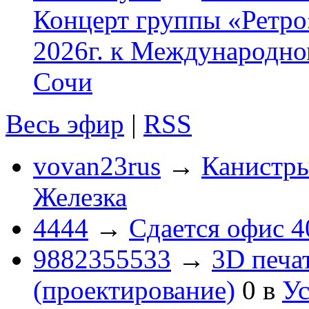
Концерт группы «Ретро»
2026г. к Международно
Сочи
Весь эфир
|
RSS
vovan23rus
→
Канистры
Железка
4444
→
Сдается офис 4
9882355533
→
3D печа
(проектирование)
0
в
Ус