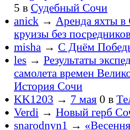
5
в
Судебный Сочи
anick
→
Аренда яхты в 
круизы без посреднико
misha
→
С Днём Побед
les
→
Результаты экспе
самолета времен Велик
История Сочи
KK1203
→
7 мая
0
в
Те
Verdi
→
Новый герб Со
snarodnyn1
→
«Весення