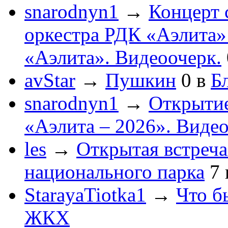
snarodnyn1
→
Концерт 
оркестра РДК «Аэлита
«Аэлита». Видеоочерк.
avStar
→
Пушкин
0
в
Бл
snarodnyn1
→
Открытие
«Аэлита – 2026». Видео
les
→
Открытая встреча
национального парка
7
StarayaTiotka1
→
Что б
ЖКХ