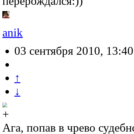
перерождался:))
anik
03 сентября 2010, 13:40
↑
↓
Ага, попав в чрево судеб