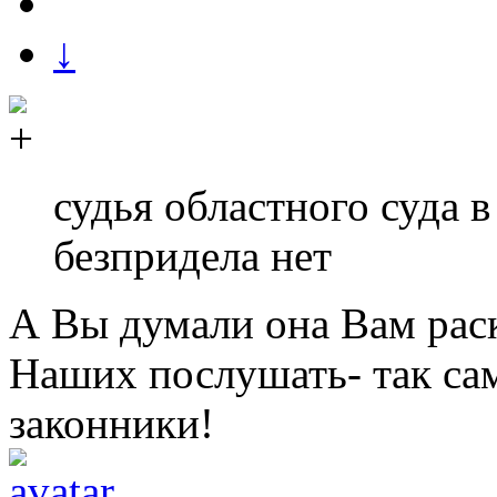
↓
судья областного суда в
безпридела нет
А Вы думали она Вам раск
Наших послушать- так са
законники!