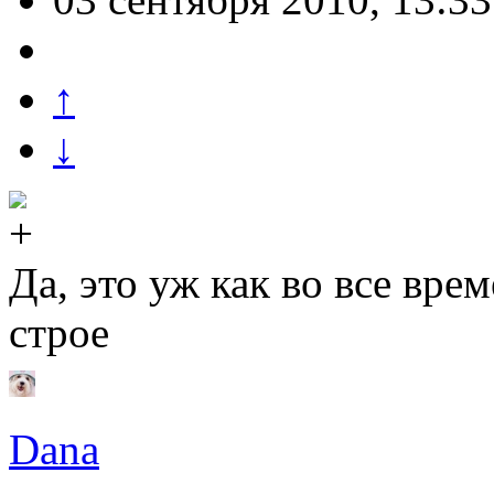
↑
↓
Да, это уж как во все вр
строе
Dana