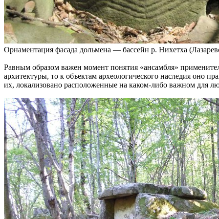
Орнаментация фасада дольмена — бассейн р. Нихетха (Лазарев
Равным образом важен момент понятия «ансамбля» применитель
архитектуры, то к объектам археологического наследия оно пр
их, локализовано расположенные на каком-либо важном для лю