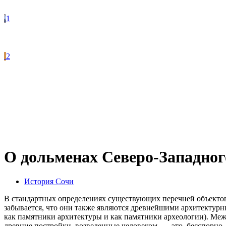
1
2
О дольменах Северо-Западног
История Сочи
В стандартных определениях существующих перечней объектов 
забывается, что они также являются древнейшими архитектурн
как памятники архитектуры и как памятники археологии). Ме
древние постройки, возведенные человеком, — это, бесспорно