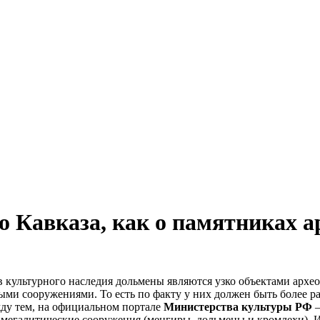
о Кавказа, как о памятниках 
культурного наследия дольмены являются узко объектами архео
ыми сооружениями. То есть по факту у них должен быть более р
жду тем, на официальном портале
Министерства культуры РФ
–
, мегалитические сооружения (менгиры, дольмены и кромлехи). 