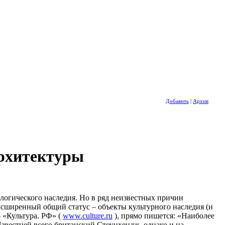
Добавить
|
Архив
архитектуры
логического наследия. Но в ряд неизвестных причин
асширенный общий статус – объекты культурного наследия (и
 «Культура. РФ» (
www.culture.ru
), прямо пишется: «Наиболее
Известней всего британский Стоунхендж, однако и на