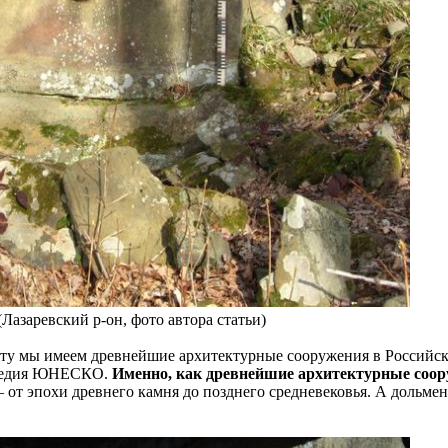
Лазаревский р-он, фото автора статьи)
факту мы имеем древнейшие архитектурные сооружения в Российс
аследия ЮНЕСКО.
Именно, как древнейшие архитектурные соор
– от эпохи древнего камня до позднего средневековья. А дольме