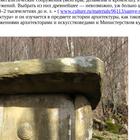
ужений. Выбрать из них древнейшее — невозможно, уж больно ш
2 тысячелетиях до н. э. » (
www.culture.ru/materials/96113/samye-s
ура» и он изучается в предмете истории архитектуры, как тако
жениями архитекторами и искусствоведами и Министерством кул