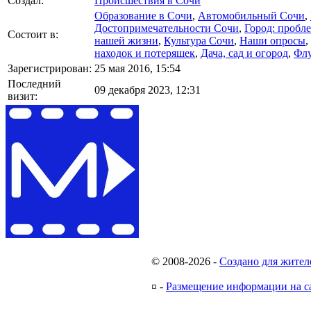
Создал:
Происшествия в Сочи
Образование в Сочи
,
Автомобильный Сочи
,
Достопримечательности Сочи
,
Город: пробл
Состоит в:
нашей жизни
,
Культура Сочи
,
Наши опросы
,
находок и потеряшек
,
Дача, сад и огород
,
Фл
Зарегистрирован:
25 мая 2016, 15:54
Последний
09 декабря 2023, 12:31
визит:
© 2008-2026
-
Создано для жител
¤
-
Размещение информации на с