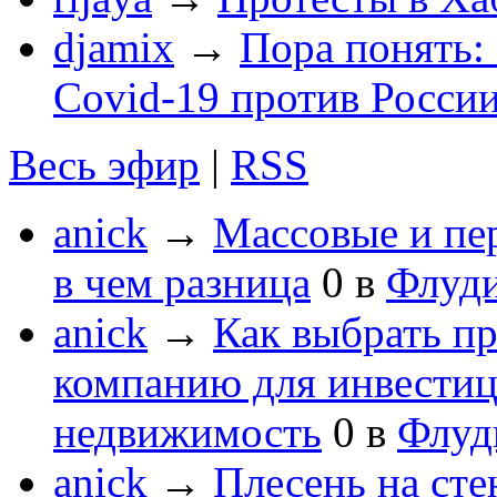
djamix
→
Пора понять:
Covid-19 против России
Весь эфир
|
RSS
anick
→
Массовые и пе
в чем разница
0
в
Флуд
anick
→
Как выбрать п
компанию для инвести
недвижимость
0
в
Флуд
anick
→
Плесень на сте