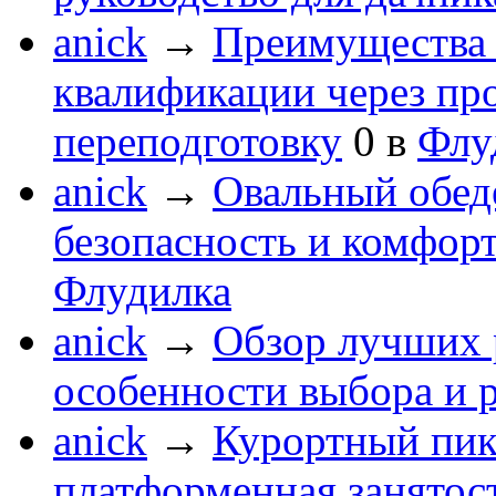
anick
→
Преимущества 
квалификации через п
переподготовку
0
в
Флу
anick
→
Овальный обеде
безопасность и комфор
Флудилка
anick
→
Обзор лучших 
особенности выбора и 
anick
→
Курортный пик
платформенная занятос