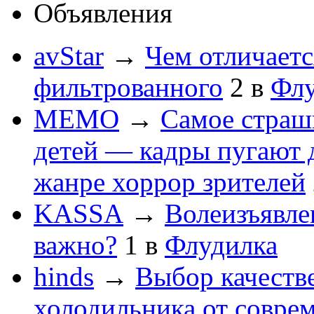
Объявления
avStar
→
Чем отличаетс
фильтрованного
2
в
Флу
MEMO
→
Самое страшн
детей — кадры пугают 
жанре хоррор зрителей
KASSA
→
Волеизъявле
важно?
1
в
Флудилка
hinds
→
Выбор качеств
холодильника от совре