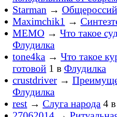
Starman
→
Общероссийс
Maximchik1
→
Синтезт
MEMO
→
Что такое су
Флудилка
tone4ka
→
Что такое ку
готовой
1
в
Флудилка
crustdriver
→
Преимуще
Флудилка
rest
→
Слуга народа
4
27062014
→
Ритуальная