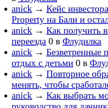
anick
→
Кейс инвестора
Property на Бали и оста
anick
→
Как получить в
переезда
0
в
Флудилка
anick
→
Безветренные 
отдых с детьми
0
в
Флу
anick
→
Повторное обра
менять, чтобы сработал
anick
→
Как выбрать мо
руководство для дачник