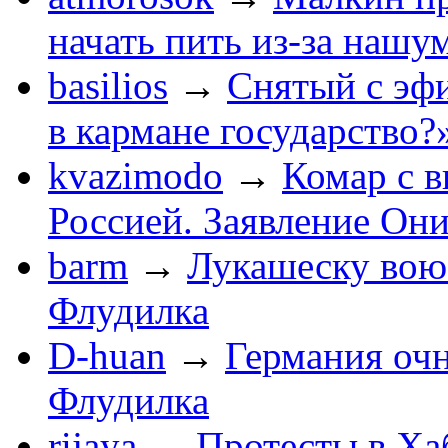
начать пить из-за нашу
basilios
→
Снятый с эф
в кармане государство?
kvazimodo
→
Комар с в
Россией. Заявление Он
barm
→
Лукашеску вою
Флудилка
D-huan
→
Германия очн
Флудилка
rijaya
→
Протесты в Ха