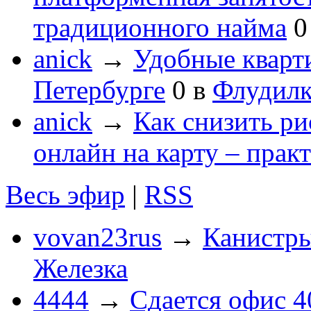
традиционного найма
0
anick
→
Удобные кварт
Петербурге
0
в
Флудилк
anick
→
Как снизить ри
онлайн на карту – прак
Весь эфир
|
RSS
vovan23rus
→
Канистры
Железка
4444
→
Сдается офис 4