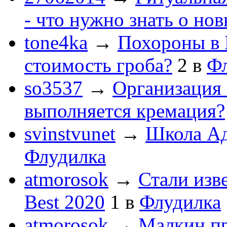
- что нужно знать о но
tone4ka
→
Похороны в 
стоимость гроба?
2
в
Ф
so3537
→
Организация 
выполняется кремация?
svinstvunet
→
Школа Ад
Флудилка
atmorosok
→
Стали изв
Best 2020
1
в
Флудилка
atmorosok
→
Малкин пр