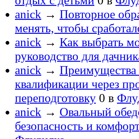
отдых с детьми
0
в
Флу
anick
→
Повторное обра
менять, чтобы сработал
anick
→
Как выбрать мо
руководство для дачник
anick
→
Преимущества 
квалификации через п
переподготовку
0
в
Флу
anick
→
Овальный обеде
безопасность и комфор