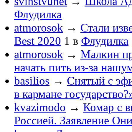
svinstvunet
→
Школа Ад
Флудилка
atmorosok
→
Стали изв
Best 2020
1
в
Флудилка
atmorosok
→
Малкин пр
начать пить из-за нашу
basilios
→
Снятый с эф
в кармане государство?
kvazimodo
→
Комар с в
Россией. Заявление Он