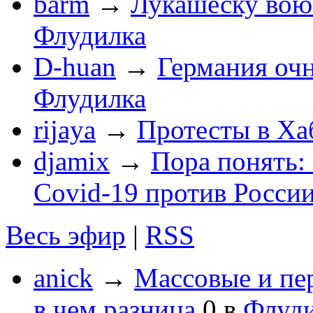
barm
→
Лукашеску вою
Флудилка
D-huan
→
Германия очн
Флудилка
rijaya
→
Протесты в Ха
djamix
→
Пора понять:
Covid-19 против России
Весь эфир
|
RSS
anick
→
Массовые и пе
в чем разница
0
в
Флуд