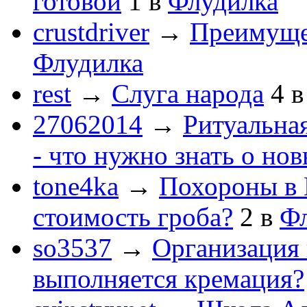
готовой
1
в
Флудилка
crustdriver
→
Преимуще
Флудилка
rest
→
Слуга народа
4
27062014
→
Ритуальная
- что нужно знать о но
tone4ka
→
Похороны в 
стоимость гроба?
2
в
Ф
so3537
→
Организация 
выполняется кремация?