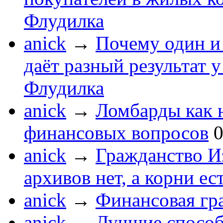
Флудилка
anick
→
Почему один и 
даёт разный результат 
Флудилка
anick
→
Ломбарды как 
финансовых вопросов
anick
→
Гражданство Из
архивов нет, а корни ес
anick
→
Финансовая гр
anick
→
Лучшие способ