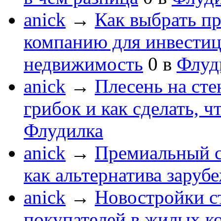
anick
→
Как выбрать п
компанию для инвести
недвижимость
0
в
Флуд
anick
→
Плесень на сте
грибок и как сделать, ч
Флудилка
anick
→
Премиальный с
как альтернатива зару
anick
→
Новостройки с
покупателей в жилых к