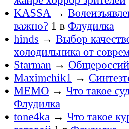
KASSA
→
Волеизъявле
важно?
1
в
Флудилка
hinds
→
Выбор качеств
холодильника от совре
Starman
→
Общероссийс
Maximchik1
→
Синтезт
MEMO
→
Что такое су
Флудилка
tone4ka
→
Что такое ку