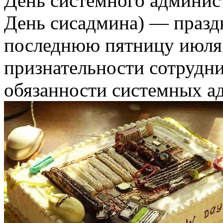
День системного админист
День сисадмина) — праздн
последнюю пятницу июля
признательности сотруд
обязанности системных а