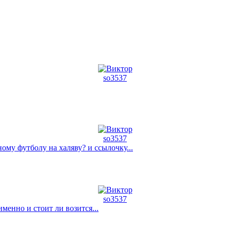
so3537
so3537
му футболу на халяву? и ссылочку...
so3537
енно и стоит ли возится...