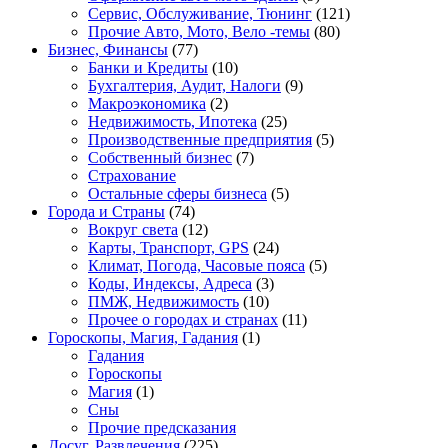
Сервис, Обслуживание, Тюнинг
(121)
Прочие Авто, Мото, Вело -темы
(80)
Бизнес, Финансы
(77)
Банки и Кредиты
(10)
Бухгалтерия, Аудит, Налоги
(9)
Макроэкономика
(2)
Недвижимость, Ипотека
(25)
Производственные предприятия
(5)
Собственный бизнес
(7)
Страхование
Остальные сферы бизнеса
(5)
Города и Страны
(74)
Вокруг света
(12)
Карты, Транспорт, GPS
(24)
Климат, Погода, Часовые пояса
(5)
Коды, Индексы, Адреса
(3)
ПМЖ, Недвижимость
(10)
Прочее о городах и странах
(11)
Гороскопы, Магия, Гадания
(1)
Гадания
Гороскопы
Магия
(1)
Сны
Прочие предсказания
Досуг, Развлечения
(225)