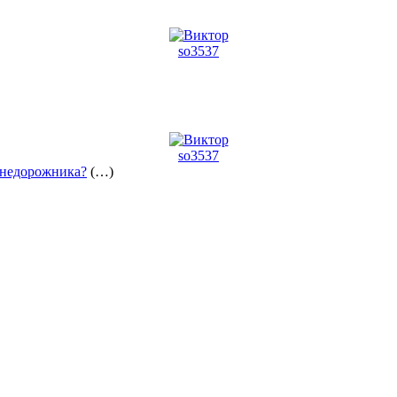
so3537
so3537
внедорожника?
(…)