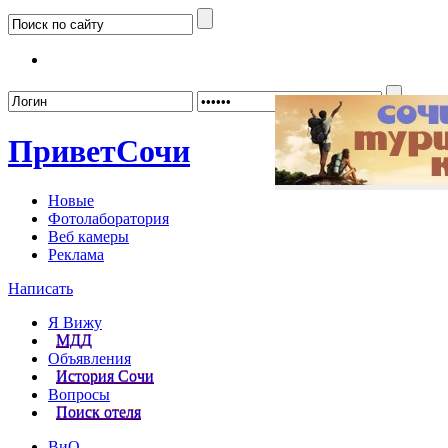
Забыл
Привет
Сочи
Новые
Фотолаборатория
Веб камеры
Реклама
Написать
Я Вижу
МДД
Объявления
История Сочи
Вопросы
Поиск отеля
ВиО