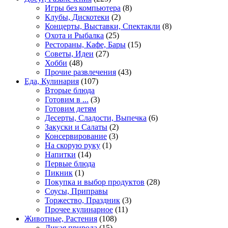
Игры без компьютера
(8)
Клубы, Дискотеки
(2)
Концерты, Выставки, Спектакли
(8)
Охота и Рыбалка
(25)
Рестораны, Кафе, Бары
(15)
Советы, Идеи
(27)
Хобби
(48)
Прочие развлечения
(43)
Еда, Кулинария
(107)
Вторые блюда
Готовим в ...
(3)
Готовим детям
Десерты, Сладости, Выпечка
(6)
Закуски и Салаты
(2)
Консервирование
(3)
На скорую руку
(1)
Напитки
(14)
Первые блюда
Пикник
(1)
Покупка и выбор продуктов
(28)
Соусы, Приправы
Торжество, Праздник
(3)
Прочее кулинарное
(11)
Животные, Растения
(108)
Дикая природа
(15)