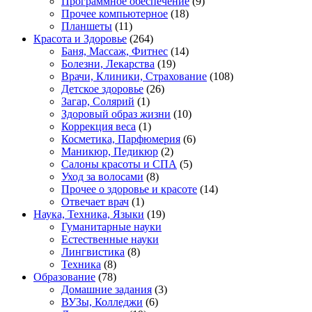
Программное обеспечение
(9)
Прочее компьютерное
(18)
Планшеты
(11)
Красота и Здоровье
(264)
Баня, Массаж, Фитнес
(14)
Болезни, Лекарства
(19)
Врачи, Клиники, Страхование
(108)
Детское здоровье
(26)
Загар, Солярий
(1)
Здоровый образ жизни
(10)
Коррекция веса
(1)
Косметика, Парфюмерия
(6)
Маникюр, Педикюр
(2)
Салоны красоты и СПА
(5)
Уход за волосами
(8)
Прочее о здоровье и красоте
(14)
Отвечает врач
(1)
Наука, Техника, Языки
(19)
Гуманитарные науки
Естественные науки
Лингвистика
(8)
Техника
(8)
Образование
(78)
Домашние задания
(3)
ВУЗы, Колледжи
(6)