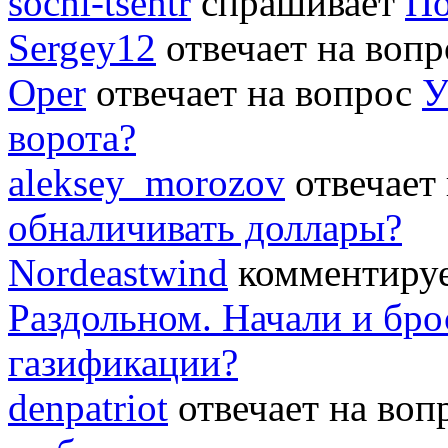
sochi-tsentr
спрашивает
По
Sergey12
отвечает на воп
Oper
отвечает на вопрос
У
ворота?
aleksey_morozov
отвечает
обналичивать доллары?
Nordeastwind
комментируе
Раздольном. Начали и бро
газификации?
denpatriot
отвечает на во