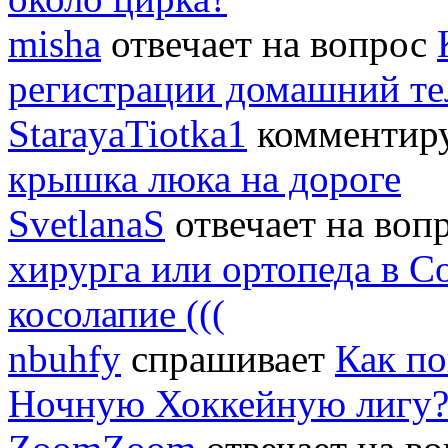
misha
отвечает на вопрос
регистрации домашний т
StarayaTiotka1
комментиру
крышка люка на дороге
SvetlanaS
отвечает на воп
хирурга или ортопеда в С
косолапие (((
nbuhfy
спрашивает
Как по
Ночную Хоккейную лигу