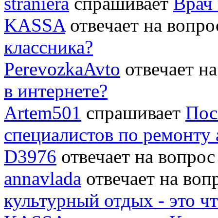
straniera
спрашивает
Врач 
KASSA
отвечает на вопр
классника?
PerevozkaAvto
отвечает н
в интернете?
Artem501
спрашивает
Пос
специалистов по ремонту
D3976
отвечает на вопро
annavlada
отвечает на во
культурный отдых - это ч