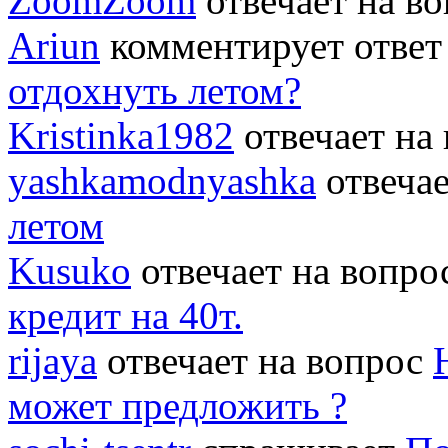
ZoomZoom
отвечает на в
Ariun
комментирует ответ
отдохнуть летом?
Kristinka1982
отвечает на
yashkamodnyashka
отвеча
летом
Kusuko
отвечает на вопр
кредит на 40т.
rijaya
отвечает на вопрос
может предложить ?