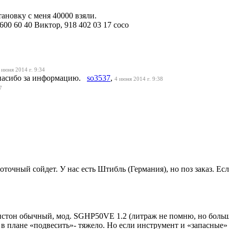
тановку с меня 40000 взяли.
600 60 40 Виктор, 918 402 03 17 сосо
 июня 2014 г. 9:34
) спасибо за информацию.
so3537
,
4 июня 2014 г. 9:38
7
точный сойдет. У нас есть Штибль (Германия), но поз заказ. Ес
стон обычный, мод. SGHP50VE 1.2 (литраж не помню, но большой
, в плане «подвесить»- тяжело. Но если инструмент и «запасные