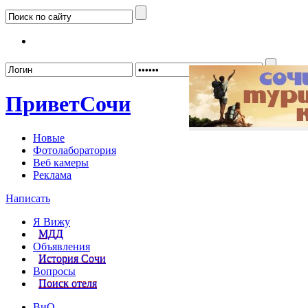
Забыл
Привет
Сочи
Новые
Фотолаборатория
Веб камеры
Реклама
Написать
Я Вижу
МДД
Объявления
История Сочи
Вопросы
Поиск отеля
ВиО