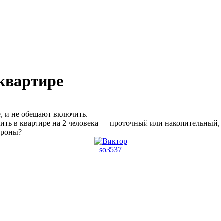
 квартире
де, и не обещают включить.
овить в квартире на 2 человека — проточный или накопительн
ороны?
so3537