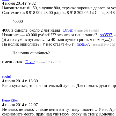
4 июня 2014 г. 9:32
Накопительный ,50, а лучше 80л, термекс хорошие делает, за ус
Сантехники: 8 918 902 28 00 рафик, 8 918 302 05 14 Саша, 8918 
40000
4000 в смысле, около 2 лет назад
Diver
,
4 июня 2014 г. 9:33
Извините — 40 000 рублей??? это что за цены такие?
so3537
,
4
))) а то я уж испугался… за 40 тыщ лучше грязным похожу...)
На нолик ошиблись?? У нас ставят 4-5 т
mota57
,
4 июня 2014 г. 20:3
На нолик ошиблись?
именно так
Diver
,
7 июня 2014 г. 8:37
stroitel
4 июня 2014 г. 13:30
Если купаться, то накопительный лучше. Для помыть руки и про
HoneyKiller
4 июня 2014 г. 22:07
Не знаю, не знаю… такие цены вы тут озвучиваете… У нас Ари
сэкономить место, прям над унитазом, сбоку на стену. Конечно