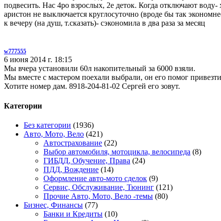
подвесить. Нас 4ро взрослых, 2е деток. Когда отключают воду-
аристон не выключается круглосуточно (вроде бы так экономнее
к вечеру (на душ, т.сказать)- сэкономила в два раза за месяц
w777555
6 июня 2014 г. 18:15
Мы вчера установили 60л накопительный за 6000 взяли.
Мы вместе с мастером поехали выбрали, он его помог привезти,
Хотите номер дам. 8918-204-81-02 Сергей его зовут.
Категории
Без категории
(1936)
Авто, Мото, Вело
(421)
Автострахование
(22)
Выбор автомобиля, мотоцикла, велосипеда
(8)
ГИБДД, Обучение, Права
(24)
ПДД, Вождение
(14)
Оформление авто-мото сделок
(9)
Сервис, Обслуживание, Тюнинг
(121)
Прочие Авто, Мото, Вело -темы
(80)
Бизнес, Финансы
(77)
Банки и Кредиты
(10)