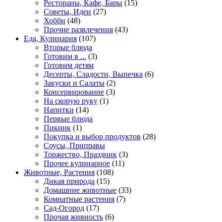
Рестораны, Кафе, Бары
(15)
Советы, Идеи
(27)
Хобби
(48)
Прочие развлечения
(43)
Еда, Кулинария
(107)
Вторые блюда
Готовим в ...
(3)
Готовим детям
Десерты, Сладости, Выпечка
(6)
Закуски и Салаты
(2)
Консервирование
(3)
На скорую руку
(1)
Напитки
(14)
Первые блюда
Пикник
(1)
Покупка и выбор продуктов
(28)
Соусы, Приправы
Торжество, Праздник
(3)
Прочее кулинарное
(11)
Животные, Растения
(108)
Дикая природа
(15)
Домашние животные
(33)
Комнатные растения
(7)
Сад-Огород
(17)
Прочая живность
(6)