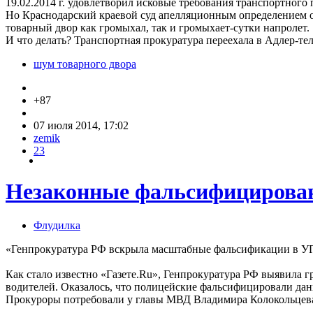
19.02.2014 г. удовлетворил исковые требования транспортног
Но Краснодарский краевой суд апелляционным определением от 
товарный двор как громыхал, так и громыхает-сутки напролет.
И что делать? Транспортная прокуратура переехала в Адлер-тел
шум товарного двора
+87
07 июля 2014, 17:02
zemik
23
Незаконные фальсифициров
Флудилка
«Генпрокуратура РФ вскрыла масштабные фальсификации в У
Как стало известно «Газете.Ru», Генпрокуратура РФ выявила 
водителей. Оказалось, что полицейские фальсифицировали дан
Прокуроры потребовали у главы МВД Владимира Колокольцева 