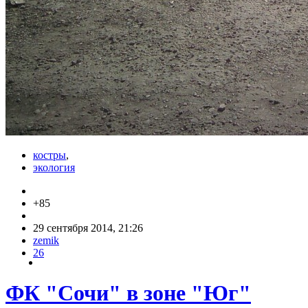
костры
,
экология
+85
29 сентября 2014, 21:26
zemik
26
ФК "Сочи" в зоне "Юг"