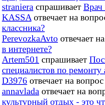
straniera
спрашивает
Врач 
KASSA
отвечает на вопр
классника?
PerevozkaAvto
отвечает н
в интернете?
Artem501
спрашивает
Пос
специалистов по ремонту
D3976
отвечает на вопро
annavlada
отвечает на во
культурный отдых - это ч