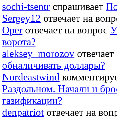
sochi-tsentr
спрашивает
По
Sergey12
отвечает на воп
Oper
отвечает на вопрос
У
ворота?
aleksey_morozov
отвечает
обналичивать доллары?
Nordeastwind
комментируе
Раздольном. Начали и бро
газификации?
denpatriot
отвечает на во