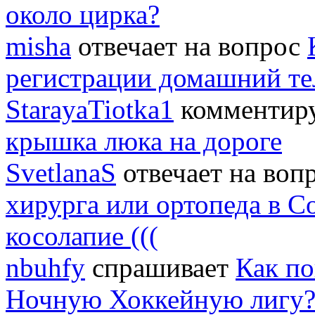
около цирка?
misha
отвечает на вопрос
регистрации домашний т
StarayaTiotka1
комментиру
крышка люка на дороге
SvetlanaS
отвечает на воп
хирурга или ортопеда в С
косолапие (((
nbuhfy
спрашивает
Как по
Ночную Хоккейную лигу