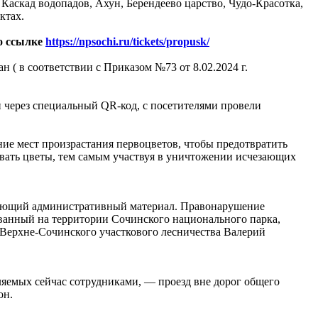
Каскад водопадов, Ахун, Берендеево царство, Чудо-Красотка,
ктах.
о ссылке
https://npsochi.ru/tickets/propusk/
 ( в соответствии с Приказом №73 от 8.02.2024 г.
н через специальный QR-код, с посетителями провели
ие мест произрастания первоцветов, чтобы предотвратить
ывать цветы, тем самым участвуя в уничтожении исчезающих
твующий административный материал. Правонарушение
рванный на территории Сочинского национального парка,
 Верхне-Сочинского участкового лесничества Валерий
яемых сейчас сотрудниками, — проезд вне дорог общего
он.