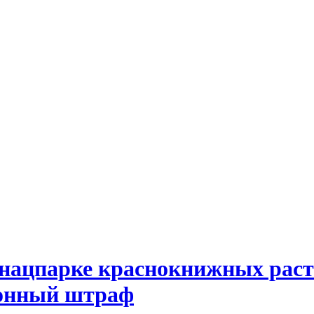
в нацпарке краснокнижных раст
ионный штраф