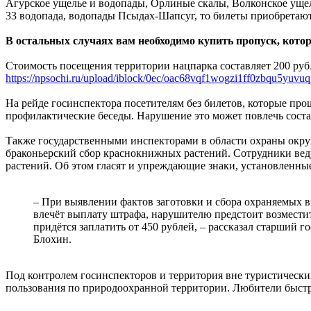
Агурское ущелье и водопады, Орлиные скалы, Волконское ущел
33 водопада, водопады Псыдах-Шапсуг, то билеты приобретают
В остальных случаях вам необходимо купить пропуск, кото
Стоимость посещения территории нацпарка составляет 200 рубле
https://npsochi.ru/upload/iblock/0ec/oac68vqf1wogzi1ff0zbqu5yuvu
На рейде госинспектора посетителям без билетов, которые про
профилактические беседы. Нарушение это может повлечь сост
Также государственными инспекторами в области охраны окру
браконьерский сбор краснокнижных растений. Сотрудники веду
растений. Об этом гласят и упреждающие знаки, установленны
– При выявлении фактов заготовки и сбора охраняемых 
влечёт выплату штрафа, нарушителю предстоит возместит
придётся заплатить от 450 рублей, – рассказал старший
Блохин.
Под контролем госинспекторов и территория вне туристическ
пользования по природоохранной территории. Любители быстр