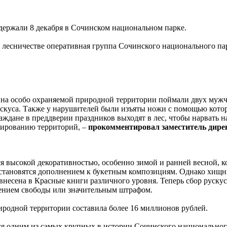
держали 8 декабря в Сочинском национальном парке.
 лесничестве оперативная группа Сочинского национального па
 на особо охраняемой природной территории поймали двух мужч
скуса. Также у нарушителей были изъяты ножи с помощью кото
дане в преддверии праздников выходят в лес, чтобы нарвать на
лированию территорий, –
прокомментировал заместитель дире
я высокой декоративностью, особенно зимой и ранней весной, к
ю становятся дополнением к букетным композициям. Однако хищн
 внесена в Красные книги различного уровня. Теперь сбор руску
шением свободы или значительным штрафом.
иродной территории составила более 16 миллионов рублей.
ся одним из самых крупных в истории Сочинского национальног