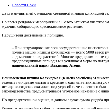
Новости Сочи
Двух нарушителей с мешками срезанной иглицы колхидской за
Во время рейдовых мероприятий в Солох-Аульском участковом
мужчин, собирающих краснокнижное растение.
Нарушители доставлены в полицию.
– При патрулирование леса государственные инспекторы
полные мешки иглицы колхидской — всего 5008 веток ру
эндемичного вида растений. Многие предприимчивые граж
предпраздничные периоды мы усиливаем меры по патру
национальный парк» Владимир Атоян
.
Вечнозелёная иглица колхидская (Ruscus colchicus)
отличаетс
зеленые глянцевые листья и красные ягоды на ветвях зачасту
иглица колхидская оказалась под угрозой исчезновения и была
законодательства предусматривают уголовное наказание с ли
По предварительной оценке, в данном случае сумма ущерба пр
Отметим, что этот факт сбора краснокнижных растений являет