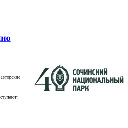
ино
 авторские
ыступают: