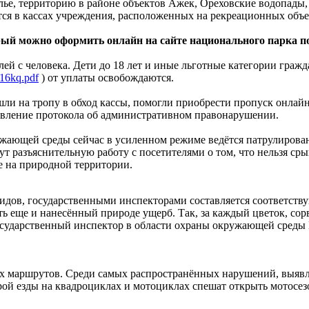
ье, территорию в районе объектов Ажек, Ореховские водопады, 
ся в кассах учреждения, расположенных на рекреационных объе
рый можно оформить онлайн на сайте национального парка п
й с человека. Дети до 18 лет и иные льготные категории граждан
q16kq.pdf
) от уплаты освобождаются.
шли на тропу в обход кассы, помогли приобрести пропуск онлай
авление протокола об административном правонарушении.
жающей среды сейчас в усиленном режиме ведётся патрулирован
т разъяснительную работу с посетителями о том, что нельзя ср
е на природной территории.
видов, государственными инспекторами составляется соответс
ь еще и нанесённый природе ущерб. Так, за каждый цветок, со
 государственный инспектор в области охраны окружающей среды
их маршрутов. Среди самых распространённых нарушений, выявл
ой езды на квадроциклах и мотоциклах спешат открыть мотосез