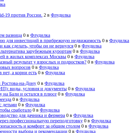
лка
id-19 против России.
2
в
Флудилка
ем разница
0
в
Флудилка
ию для инвестиций в прибрежную недвижимость
0
в
Флудилка
и как сделать, чтобы он не вернулся
0
в
Флудилка
альтернатива зарубежным курортам
0
в
Флудилка
лей в жилых комплексах Москвы
0
в
Флудилка
азный результат у взрослых и подростков?
0
в
Флудилка
овых вопросов
0
в
Флудилка
 нет, а корни есть
0
в
Флудилка
 Ростова-на-Дону
0
в
Флудилка
ИП): виды, условия и документы
0
в
Флудилка
ty на Бали и остался в плюсе
0
в
Флудилка
реезда
0
в
Флудилка
с детьми
0
в
Флудилка
чтобы сработало
0
в
Флудилка
оводство для дачника и фермера
0
в
Флудилка
ерез профессиональную переподготовку
0
в
Флудилка
езопасность и комфорт за общим столом
0
в
Флудилка
бенности выбора и рекомендации
0
в
Флудилка