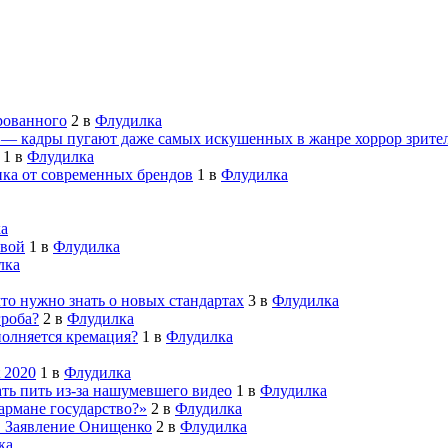
рованного
2
в
Флудилка
й — кадры пугают даже самых искушенных в жанре хоррор зрите
1
в
Флудилка
ика от современных брендов
1
в
Флудилка
а
овой
1
в
Флудилка
лка
что нужно знать о новых стандартах
3
в
Флудилка
гроба?
2
в
Флудилка
полняется кремация?
1
в
Флудилка
 2020
1
в
Флудилка
ть пить из-за нашумевшего видео
1
в
Флудилка
армане государство?»
2
в
Флудилка
й. Заявление Онищенко
2
в
Флудилка
ка