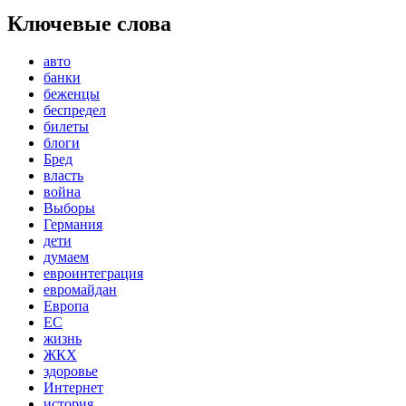
Ключевые слова
авто
банки
беженцы
беспредел
билеты
блоги
Бред
власть
война
Выборы
Германия
дети
думаем
евроинтеграция
евромайдан
Европа
ЕС
жизнь
ЖКХ
здоровье
Интернет
история