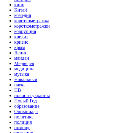
кино
Китай
комедия
короткометражка
короткометражки
коррупция
кредит
кризис
крым
Ленин
майдан
Медведев
медицина
музыка
Навальный
наука
НВ
новости украины
Новый Год
образование
Олимпиада
политика
полиция
помощь
праздник