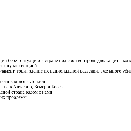
ии берёт ситуацию в стране под свой контроль для: защиты конс
страну коррупцией.
ламент, горит здание их национальной разведки, уже много уби
м отправился в Лондон.
а не в Анталию, Кемер и Белек.
дной стране рядом с нами.
 их проблемы.