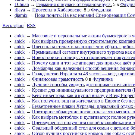
D-huan
→
Германия очнулась от барановируса.
5
в
Флуди
rijaya
→
Протесты в Хабаровске.
8
в
Флудилка
djamix
→
Пора понять: На нас напали! Спецоперация Cov
Весь эфир
|
RSS
anick
→
Массовые и персональные акции букмекеров: в ч
anick
→
Как выбрать проверенную строительную компан
anick
→
Плесень на стенах в квартире: чем убрать грибок 
anick
→
Премиальный сегмент внутреннего туризма как 
anick
→
Новостройки столицы: что привлекает покупате
anick
→
Почему один и тот же аппарат для прикуса даёт р
anick
→
Ломбарды как надежный способ решения финанс
anick
→
Гражданство Израиля за 48 часов — когда архивов
anick
→
Финансовая грамотность
0
в
Флудилка
anick
→
Лучшие способы увидеть достопримечательности
anick
→
Кредит для индивидуального предпринимателя (
anick
→
Кейс инвестора: как я купил виллу у Breig Proper
anick
→
Как получить вид на жительство в Европе без пе
anick
→
Безветренные пляжи Хургады: идеальный отдых 
anick
→
Повторное обращение после отказа: что менять, 
anick
→
Как выбрать мотоблок и культиватор: полное рук
anick
→
Преимущества получения новой квалификации ч
anick
→
Овальный обеденный стол для семьи с детьми: б
anick
→
Обзор лучших российских кормов для собак: осо