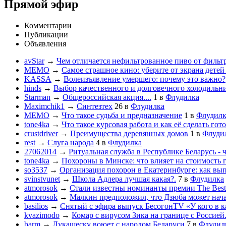
Прямой эфир
Комментарии
Публикации
Объявления
avStar
→
Чем отличается нефильтрованное пиво от фильт
MEMO
→
Самое страшное кино: уберите от экрана дете
KASSA
→
Волеизъявление умершего: почему это важно?
hinds
→
Выбор качественного и долговечного холодильн
Starman
→
Общероссийская акция....
1
в
Флудилка
Maximchik1
→
Синтезтех
26
в
Флудилка
MEMO
→
Что такое судьба и предназначение
1
в
Флудилк
tone4ka
→
Что такое курсовая работа и как её сделать гот
crustdriver
→
Преимущества деревянных домов
1
в
Флуди
rest
→
Слуга народа
4
в
Флудилка
27062014
→
Ритуальная служба в Республике Беларусь - 
tone4ka
→
Похороны в Минске: что влияет на стоимость 
so3537
→
Организация похорон в Екатеринбурге: как вы
svinstvunet
→
Школа Адлера лучшая какая?.
7
в
Флудилка
atmorosok
→
Стали известны номинанты премии The Best
atmorosok
→
Малкин предположил, что Дзюба может нача
basilios
→
Снятый с эфира выпуск БесогонTV «У кого в к
kvazimodo
→
Комар с вирусом Зика на границе с Россие
barm
→
Лукашеску воюет с народом Беларуси
7
в
Флудил