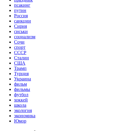
псакинг
путин
Россия
санкции
Сирия
сиськи
социализм
Сочи
спорт
СССР
Сталин
США
Трамп
Турция
Украина
фильм
фильмы
футбол
хоккей
школа
экология
экономика
Юмор