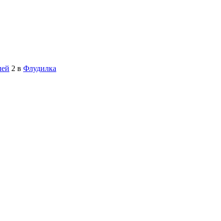
лей
2
в
Флудилка