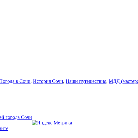
Погода в Сочи
,
История Сочи
,
Наши путешествия
,
МДД (мастерс
ей города Сочи
айте