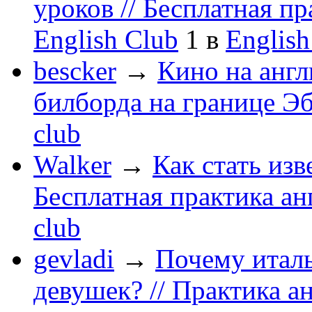
уроков // Бесплатная п
English Club
1
в
English
bescker
→
Кино на англ
билборда на границе Э
club
Walker
→
Как стать из
Бесплатная практика ан
club
gevladi
→
Почему итал
девушек? // Практика а