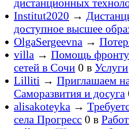
дистанционных технол
Institut2020
→
Дистанц
доступное высшее обра
OlgaSergeevna
→
Потеря
villa
→
Помощь фронту
сетей в Сочи
0
в
Услуги
Lilliti
→
Приглашаем на
Саморазвития и досуга
alisakoteyka
→
Требует
села Прогресс
0
в
Работ