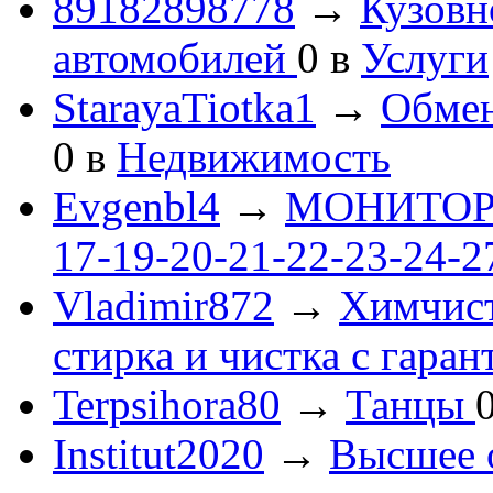
89182898778
→
Кузовн
автомобилей
0
в
Услуги
StarayaTiotka1
→
Обмен
0
в
Недвижимость
Evgenbl4
→
МОНИТОРЫ 
17-19-20-21-22-23-24-
Vladimir872
→
Химчист
стирка и чистка с гаран
Terpsihora80
→
Танцы
Institut2020
→
Высшее 