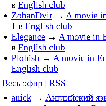
в
English club
ZohanDvir
→
A movie 
1
в
English club
Elegance
→
A movie in
в
English club
Plohish
→
A movie in 
English club
Весь эфир
|
RSS
anick
→
Английский яз