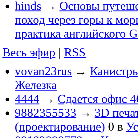
hinds
→
Основы путеше
поход через горы к мор
практика английского G
Весь эфир
|
RSS
vovan23rus
→
Канистры
Железка
4444
→
Сдается офис 4
9882355533
→
3D печа
(проектирование)
0
в
Ус