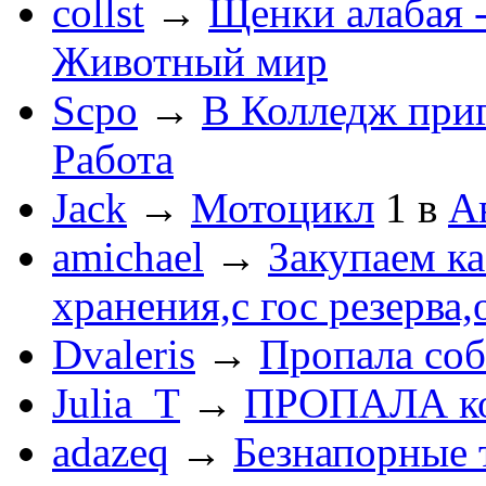
collst
→
Щенки алабая -
Животный мир
Scpo
→
В Колледж при
Работа
Jack
→
Мотоцикл
1
в
А
amichael
→
Закупаем к
хранения,с гос резерва,
Dvaleris
→
Пропала соб
Julia_T
→
ПРОПАЛА к
adazeq
→
Безнапорные 