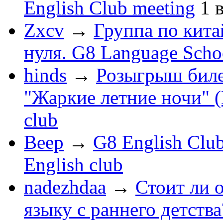
English Club meeting
1
Zxcv
→
Группа по кита
нуля. G8 Language Scho
hinds
→
Розыгрыш биле
"Жаркие летние ночи" (
club
Beep
→
G8 English Club
English club
nadezhdaa
→
Стоит ли 
языку с раннего детства