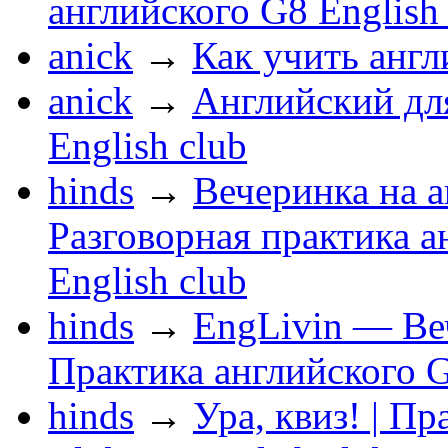
английского G8 English
anick
→
Как учить анг
anick
→
Английский дл
English club
hinds
→
Вечеринка на а
Разговорная практика а
English club
hinds
→
EngLivin — Веч
Практика английского G
hinds
→
Ура, квиз! | П