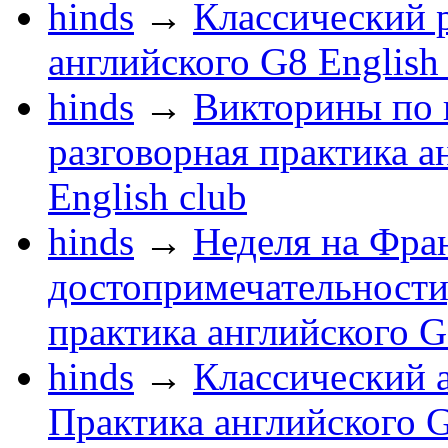
hinds
→
Классический р
английского G8 English
hinds
→
Викторины по 
разговорная практика а
English club
hinds
→
Неделя на Фра
достопримечательности,
практика английского G
hinds
→
Классический а
Практика английского G