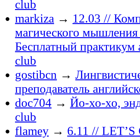
club
markiza
→
12.03 // Ко
магического мышления 
Бесплатный практикум 
club
gostibcn
→
Лингвистиче
преподаватель английск
doc704
→
Йо-хо-хо, энд
club
flamey
→
6.11 // LET’