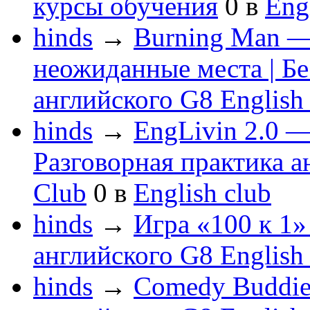
курсы обучения
0
в
Eng
hinds
→
Burning Man —
неожиданные места | Бе
английского G8 English
hinds
→
EngLivin 2.0 —
Разговорная практика а
Club
0
в
English club
hinds
→
Игра «100 к 1»
английского G8 English
hinds
→
Comedy Buddies