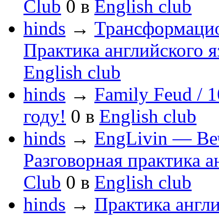
Club
0
в
English club
hinds
→
Трансформацио
Практика английского я
English club
hinds
→
Family Feud / 
году!
0
в
English club
hinds
→
EngLivin — Веч
Разговорная практика а
Club
0
в
English club
hinds
→
Практика англи