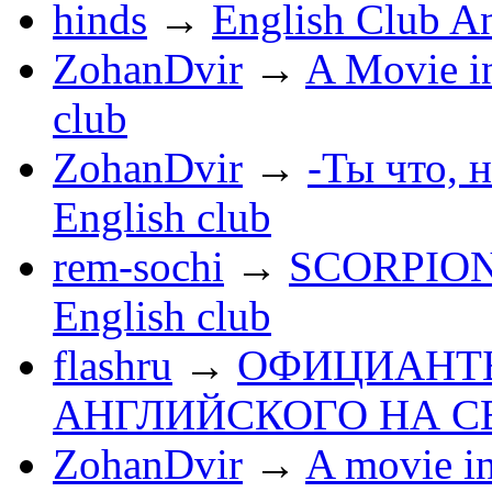
hinds
→
English Club A
ZohanDvir
→
A Movie in
club
ZohanDvir
→
-Ты что, 
English club
rem-sochi
→
SCORPIONS
English club
flashru
→
ОФИЦИАНТ
АНГЛИЙСКОГО НА С
ZohanDvir
→
A movie 