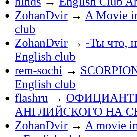
hinds
→
English Club A
ZohanDvir
→
A Movie in
club
ZohanDvir
→
-Ты что, 
English club
rem-sochi
→
SCORPIONS
English club
flashru
→
ОФИЦИАНТ
АНГЛИЙСКОГО НА С
ZohanDvir
→
A movie 