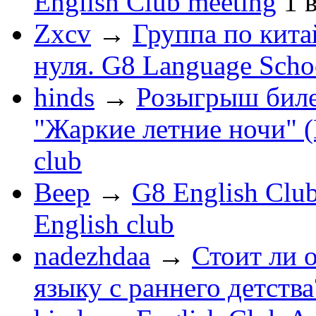
English Club meeting
1
Zxcv
→
Группа по кита
нуля. G8 Language Scho
hinds
→
Розыгрыш биле
"Жаркие летние ночи" (
club
Beep
→
G8 English Club
English club
nadezhdaa
→
Стоит ли 
языку с раннего детства