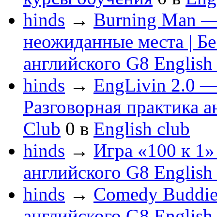
hinds
→
Burning Man —
неожиданные места | Бе
английского G8 English
hinds
→
EngLivin 2.0 —
Разговорная практика а
Club
0
в
English club
hinds
→
Игра «100 к 1»
английского G8 English
hinds
→
Comedy Buddies
английского G8 English