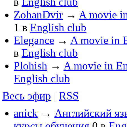
в
English club
ZohanDvir
→
A movie 
1
в
English club
Elegance
→
A movie in
в
English club
Plohish
→
A movie in 
English club
Весь эфир
|
RSS
anick
→
Английский яз
курсы обучения
0
в
Eng