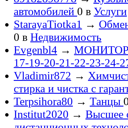
автомобилей
0
в
Услуги
StarayaTiotka1
→
Обмен
0
в
Недвижимость
Evgenbl4
→
МОНИТОРЫ 
17-19-20-21-22-23-24-
Vladimir872
→
Химчист
стирка и чистка с гаран
Terpsihora80
→
Танцы
Institut2020
→
Высшее 
дистанционных технол