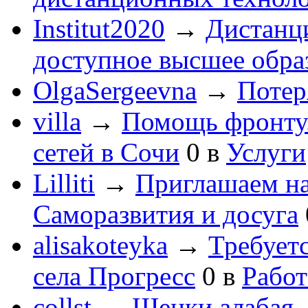
Institut2020
→
Дистанц
доступное высшее обра
OlgaSergeevna
→
Потеря
villa
→
Помощь фронту
сетей в Сочи
0
в
Услуги
Lilliti
→
Приглашаем на
Саморазвития и досуга
alisakoteyka
→
Требует
села Прогресс
0
в
Работ
collst
→
Щенки алабая -