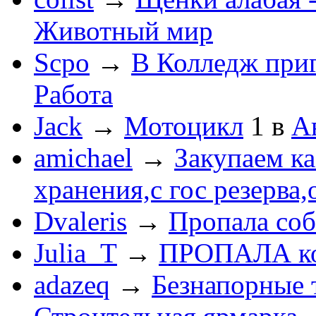
Животный мир
Scpo
→
В Колледж при
Работа
Jack
→
Мотоцикл
1
в
А
amichael
→
Закупаем к
хранения,с гос резерва,
Dvaleris
→
Пропала соб
Julia_T
→
ПРОПАЛА к
adazeq
→
Безнапорные 