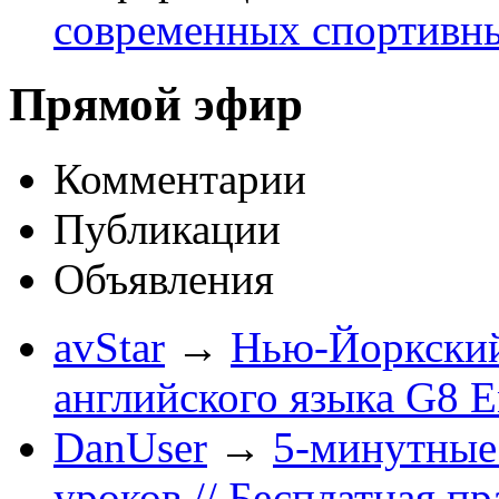
современных спортивн
Прямой эфир
Комментарии
Публикации
Объявления
avStar
→
Нью-Йоркский
английского языка G8 E
DanUser
→
5-минутные
уроков // Бесплатная п