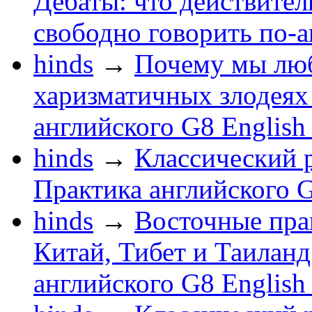
Дебаты: что действител
свободно говорить по-
hinds
→
Почему мы люб
харизматичных злодеях 
английского G8 English
hinds
→
Классический р
Практика английского G
hinds
→
Восточные пра
Китай, Тибет и Таиланд
английского G8 English