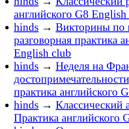
hinds
→
Классический р
английского G8 English
hinds
→
Викторины по 
разговорная практика а
English club
hinds
→
Неделя на Фра
достопримечательности,
практика английского G
hinds
→
Классический а
Практика английского G