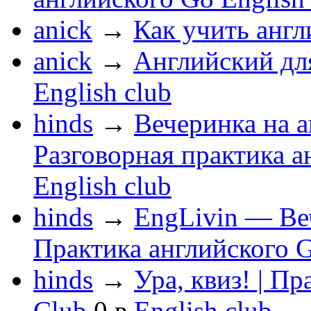
anick
→
Как учить анг
anick
→
Английский дл
English club
hinds
→
Вечеринка на а
Разговорная практика а
English club
hinds
→
EngLivin — Веч
Практика английского G
hinds
→
Ура, квиз! | П
Club
0
в
English club