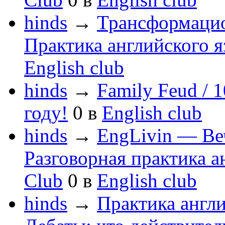
hinds
→
Трансформацио
Практика английского я
English club
hinds
→
Family Feud / 
году!
0
в
English club
hinds
→
EngLivin — Веч
Разговорная практика а
Club
0
в
English club
hinds
→
Практика англи