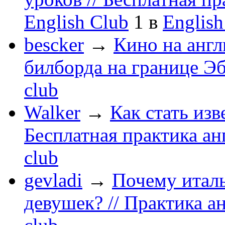
English Club
1
в
English
bescker
→
Кино на англ
билборда на границе Э
club
Walker
→
Как стать из
Бесплатная практика ан
club
gevladi
→
Почему итал
девушек? // Практика а