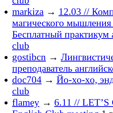
club
markiza
→
12.03 // Ко
магического мышления 
Бесплатный практикум 
club
gostibcn
→
Лингвистиче
преподаватель английск
doc704
→
Йо-хо-хо, энд
club
flamey
→
6.11 // LET’