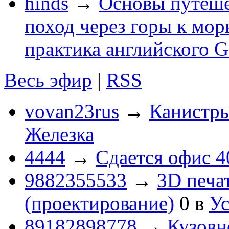
hinds
→
Основы путеше
поход через горы к мор
практика английского G
Весь эфир
|
RSS
vovan23rus
→
Канистры
Железка
4444
→
Сдается офис 4
9882355533
→
3D печа
(проектирование)
0
в
Ус
89182898778
→
Кузовн