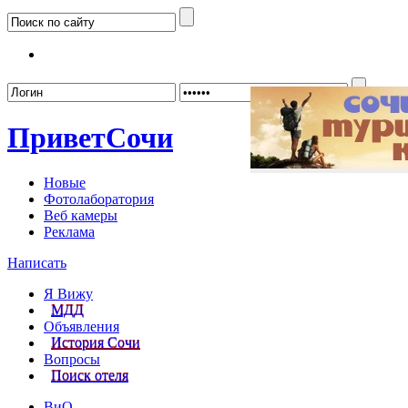
Забыл
Привет
Сочи
Новые
Фотолаборатория
Веб камеры
Реклама
Написать
Я Вижу
МДД
Объявления
История Сочи
Вопросы
Поиск отеля
ВиО