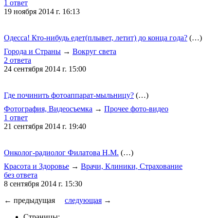
1 ответ
19 ноября 2014 г. 16:13
Одесса! Кто-нибудь едет(плывет, летит) до конца года?
(…)
Города и Страны
→
Вокруг света
2 ответа
24 сентября 2014 г. 15:00
Где починить фотоаппарат-мыльницу?
(…)
Фотография, Видеосъемка
→
Прочее фото-видео
1 ответ
21 сентября 2014 г. 19:40
Онколог-радиолог Филатова Н.М.
(…)
Красота и Здоровье
→
Врачи, Клиники, Страхование
без ответа
8 сентября 2014 г. 15:30
← предыдущая
следующая
→
Страницы: