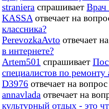
straniera
спрашивает
Врач 
KASSA
отвечает на вопр
классника?
PerevozkaAvto
отвечает н
в интернете?
Artem501
спрашивает
Пос
специалистов по ремонту
D3976
отвечает на вопро
annavlada
отвечает на во
культурный отдых - это ч