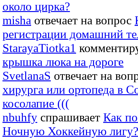
около цирка?
misha
отвечает на вопрос
регистрации домашний т
StarayaTiotka1
комментиру
крышка люка на дороге
SvetlanaS
отвечает на воп
хирурга или ортопеда в С
косолапие (((
nbuhfy
спрашивает
Как по
Ночную Хоккейную лигу