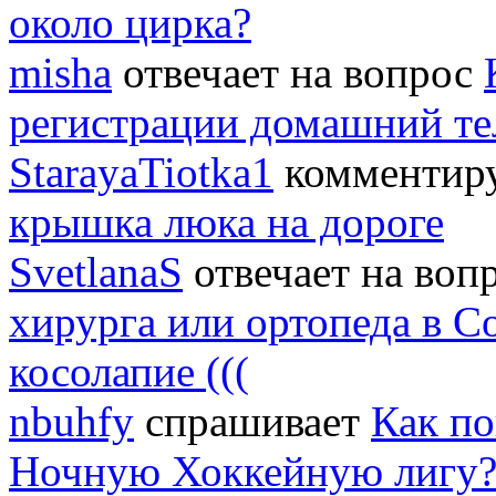
около цирка?
misha
отвечает на вопрос
регистрации домашний т
StarayaTiotka1
комментиру
крышка люка на дороге
SvetlanaS
отвечает на воп
хирурга или ортопеда в С
косолапие (((
nbuhfy
спрашивает
Как по
Ночную Хоккейную лигу