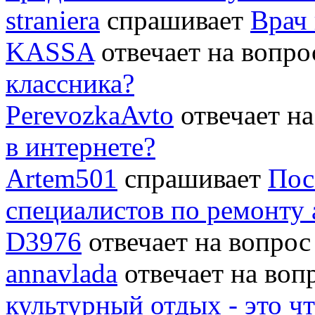
straniera
спрашивает
Врач 
KASSA
отвечает на вопр
классника?
PerevozkaAvto
отвечает н
в интернете?
Artem501
спрашивает
Пос
специалистов по ремонту
D3976
отвечает на вопро
annavlada
отвечает на во
культурный отдых - это ч