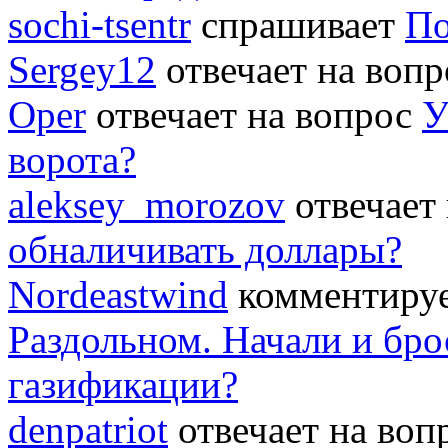
sochi-tsentr
спрашивает
По
Sergey12
отвечает на воп
Oper
отвечает на вопрос
У
ворота?
aleksey_morozov
отвечает
обналичивать доллары?
Nordeastwind
комментируе
Раздольном. Начали и бро
газификации?
denpatriot
отвечает на во