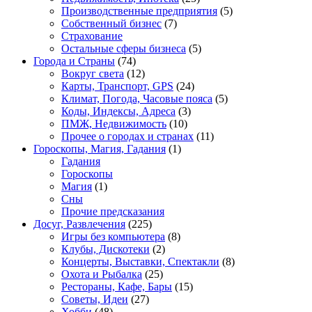
Производственные предприятия
(5)
Собственный бизнес
(7)
Страхование
Остальные сферы бизнеса
(5)
Города и Страны
(74)
Вокруг света
(12)
Карты, Транспорт, GPS
(24)
Климат, Погода, Часовые пояса
(5)
Коды, Индексы, Адреса
(3)
ПМЖ, Недвижимость
(10)
Прочее о городах и странах
(11)
Гороскопы, Магия, Гадания
(1)
Гадания
Гороскопы
Магия
(1)
Сны
Прочие предсказания
Досуг, Развлечения
(225)
Игры без компьютера
(8)
Клубы, Дискотеки
(2)
Концерты, Выставки, Спектакли
(8)
Охота и Рыбалка
(25)
Рестораны, Кафе, Бары
(15)
Советы, Идеи
(27)
Хобби
(48)