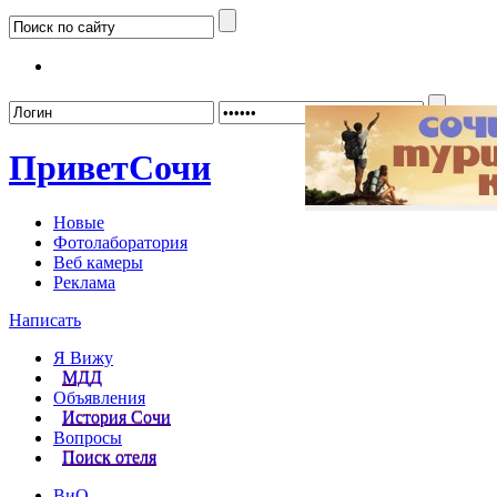
Забыл
Привет
Сочи
Новые
Фотолаборатория
Веб камеры
Реклама
Написать
Я Вижу
МДД
Объявления
История Сочи
Вопросы
Поиск отеля
ВиО