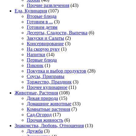
Прочие развлечения
(43)
Еда, Кулинария
(107)
Вторые блюда
Готовим в ...
(3)
Готовим детям
Десерты, Сладости, Выпечка
(6)
Закуски и Салаты
(2)
Консервирование
(3)
На скорую руку
(1)
Напитки
(14)
Первые блюда
Пикник
(1)
Покупка и выбор продуктов
(28)
Соусы, Приправы
Торжество, Праздник
(3)
Прочее кулинарное
(11)
Животные, Растения
(108)
Дикая природа
(15)
Домашние животные
(33)
Комнатные растения
(7)
Сад-Огород
(17)
Прочая живность
(6)
Знакомства, Любовь, Отношения
(13)
Дружба
(3)