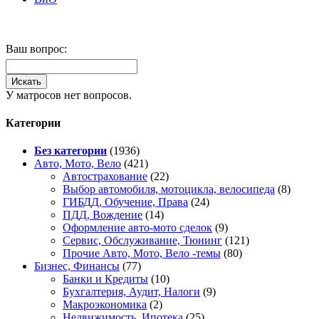
Ваш вопрос:
У матросов нет вопросов.
Категории
Без категории
(1936)
Авто, Мото, Вело
(421)
Автострахование
(22)
Выбор автомобиля, мотоцикла, велосипеда
(8)
ГИБДД, Обучение, Права
(24)
ПДД, Вождение
(14)
Оформление авто-мото сделок
(9)
Сервис, Обслуживание, Тюнинг
(121)
Прочие Авто, Мото, Вело -темы
(80)
Бизнес, Финансы
(77)
Банки и Кредиты
(10)
Бухгалтерия, Аудит, Налоги
(9)
Макроэкономика
(2)
Недвижимость, Ипотека
(25)