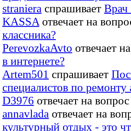
straniera
спрашивает
Врач 
KASSA
отвечает на вопр
классника?
PerevozkaAvto
отвечает н
в интернете?
Artem501
спрашивает
Пос
специалистов по ремонту
D3976
отвечает на вопро
annavlada
отвечает на во
культурный отдых - это ч