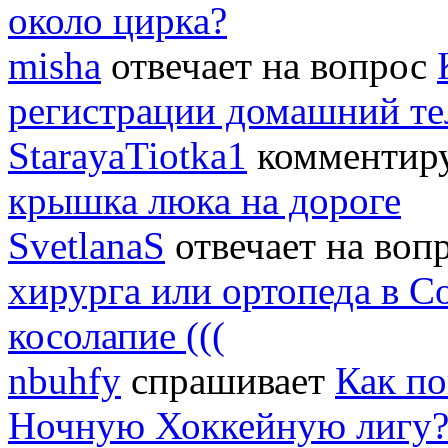
около цирка?
misha
отвечает на вопрос
регистрации домашний т
StarayaTiotka1
комментиру
крышка люка на дороге
SvetlanaS
отвечает на воп
хирурга или ортопеда в С
косолапие (((
nbuhfy
спрашивает
Как по
Ночную Хоккейную лигу