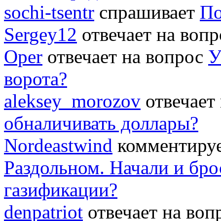
sochi-tsentr
спрашивает
По
Sergey12
отвечает на воп
Oper
отвечает на вопрос
У
ворота?
aleksey_morozov
отвечает
обналичивать доллары?
Nordeastwind
комментируе
Раздольном. Начали и бро
газификации?
denpatriot
отвечает на во