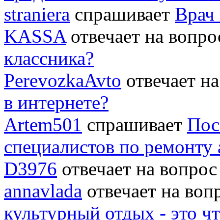
straniera
спрашивает
Врач 
KASSA
отвечает на вопр
классника?
PerevozkaAvto
отвечает н
в интернете?
Artem501
спрашивает
Пос
специалистов по ремонту
D3976
отвечает на вопро
annavlada
отвечает на во
культурный отдых - это ч