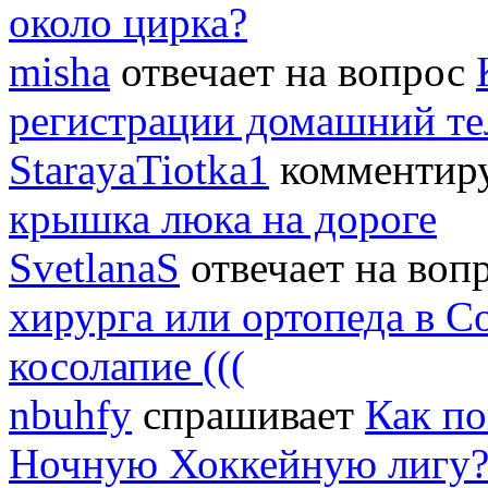
около цирка?
misha
отвечает на вопрос
регистрации домашний т
StarayaTiotka1
комментиру
крышка люка на дороге
SvetlanaS
отвечает на воп
хирурга или ортопеда в С
косолапие (((
nbuhfy
спрашивает
Как по
Ночную Хоккейную лигу