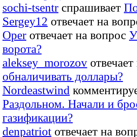
sochi-tsentr
спрашивает
По
Sergey12
отвечает на воп
Oper
отвечает на вопрос
У
ворота?
aleksey_morozov
отвечает
обналичивать доллары?
Nordeastwind
комментируе
Раздольном. Начали и бро
газификации?
denpatriot
отвечает на во