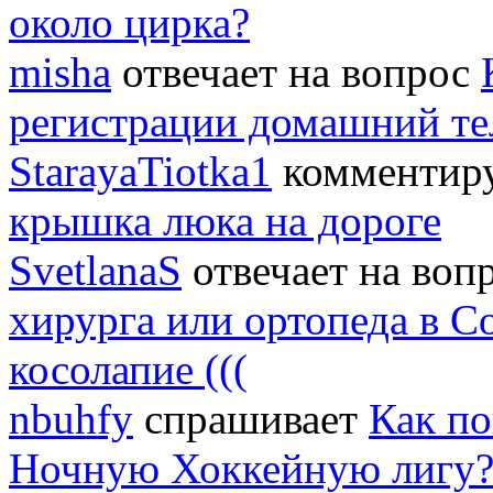
около цирка?
misha
отвечает на вопрос
регистрации домашний т
StarayaTiotka1
комментиру
крышка люка на дороге
SvetlanaS
отвечает на воп
хирурга или ортопеда в С
косолапие (((
nbuhfy
спрашивает
Как по
Ночную Хоккейную лигу