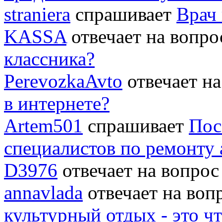
straniera
спрашивает
Врач 
KASSA
отвечает на вопр
классника?
PerevozkaAvto
отвечает н
в интернете?
Artem501
спрашивает
Пос
специалистов по ремонту
D3976
отвечает на вопро
annavlada
отвечает на во
культурный отдых - это ч