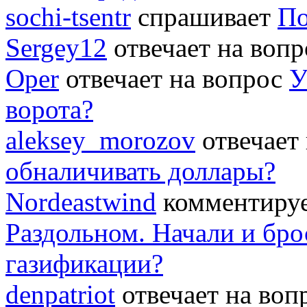
sochi-tsentr
спрашивает
По
Sergey12
отвечает на воп
Oper
отвечает на вопрос
У
ворота?
aleksey_morozov
отвечает
обналичивать доллары?
Nordeastwind
комментируе
Раздольном. Начали и бро
газификации?
denpatriot
отвечает на во